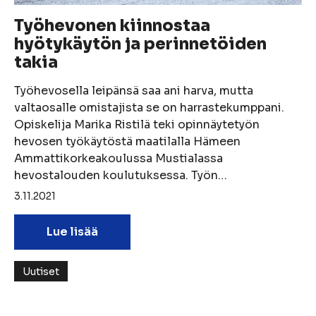
Työhevonen kiinnostaa
hyötykäytön ja perinnetöiden
takia
Työhevosella leipänsä saa ani harva, mutta
valtaosalle omistajista se on harrastekumppani.
Opiskelija Marika Ristilä teki opinnäytetyön
hevosen työkäytöstä maatilalla Hämeen
Ammattikorkeakoulussa Mustialassa
hevostalouden koulutuksessa. Työn…
3.11.2021
Lue lisää
Uutiset