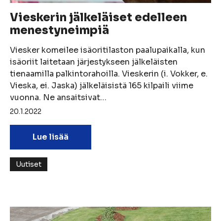
Vieskerin jälkeläiset edelleen
menestyneimpiä
Viesker komeilee isäoritilaston paalupaikalla, kun
isäoriit laitetaan järjestykseen jälkeläisten
tienaamilla palkintorahoilla. Vieskerin (i. Vokker, e.
Vieska, ei. Jaska) jälkeläisistä 165 kilpaili viime
vuonna. Ne ansaitsivat…
20.1.2022
Lue lisää
Uutiset