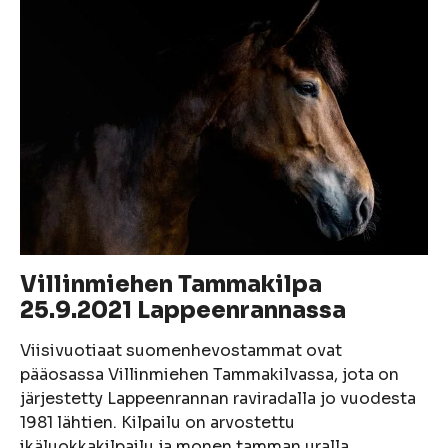
Villinmiehen Tammakilpa
25.9.2021 Lappeenrannassa
Viisivuotiaat suomenhevostammat ovat
pääosassa Villinmiehen Tammakilvassa, jota on
järjestetty Lappeenrannan raviradalla jo vuodesta
1981 lähtien. Kilpailu on arvostettu
ikäluokkakilpailu ja monen tamman uralla