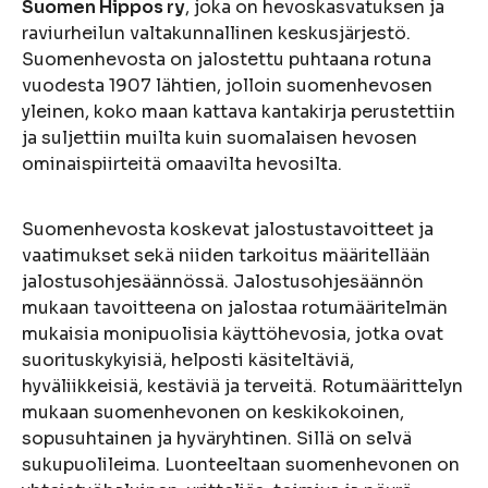
Suomen Hippos ry
, joka on hevoskasvatuksen ja
raviurheilun valtakunnallinen keskusjärjestö.
Suomenhevosta on jalostettu puhtaana rotuna
vuodesta 1907 lähtien, jolloin suomenhevosen
yleinen, koko maan kattava kantakirja perustettiin
ja suljettiin muilta kuin suomalaisen hevosen
ominaispiirteitä omaavilta hevosilta.
Suomenhevosta koskevat jalostustavoitteet ja
vaatimukset sekä niiden tarkoitus määritellään
jalostusohjesäännössä. Jalostusohjesäännön
mukaan tavoitteena on jalostaa rotumääritelmän
mukaisia monipuolisia käyttöhevosia, jotka ovat
suorituskykyisiä, helposti käsiteltäviä,
hyväliikkeisiä, kestäviä ja terveitä. Rotumäärittelyn
mukaan suomenhevonen on keskikokoinen,
sopusuhtainen ja hyväryhtinen. Sillä on selvä
sukupuolileima. Luonteeltaan suomenhevonen on