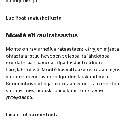
superjuoksija.
Lue lisää raviurheilusta
Monté
eli
raviratsastus
Monté on raviurheilua ratsastaen: kärryjen sijasta
ohjastaja istuu hevosen selässä, ja lähdöissä
noudatetaan samoja kilpailusääntöjä kuin
kärrylähdöissä. Monté kasvattaa suosiotaan myös
suomenhevosraviurheilijoiden keskuudessa.
Suomenhevosille järjestetään vuosittain montén
suomenmestaruuskilpailu kuninkuusravien
yhteydessä.
Lisää tietoa montésta