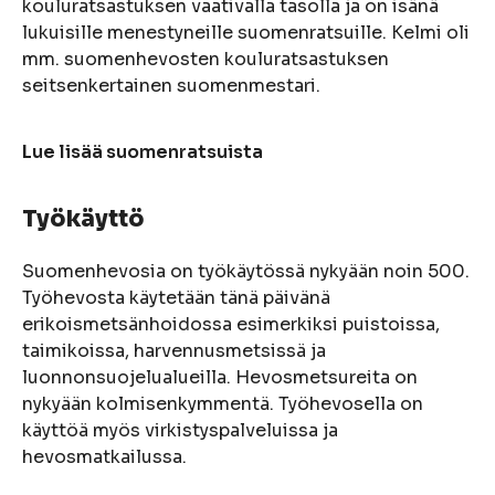
kouluratsastuksen vaativalla tasolla ja on isänä
lukuisille menestyneille suomenratsuille. Kelmi oli
mm. suomenhevosten kouluratsastuksen
seitsenkertainen suomenmestari.
Lue lisää suomenratsuista
Työkäyttö
Suomenhevosia on työkäytössä nykyään noin 500.
Työhevosta käytetään tänä päivänä
erikoismetsänhoidossa esimerkiksi puistoissa,
taimikoissa, harvennusmetsissä ja
luonnonsuojelualueilla. Hevosmetsureita on
nykyään kolmisenkymmentä. Työhevosella on
käyttöä myös virkistyspalveluissa ja
hevosmatkailussa.