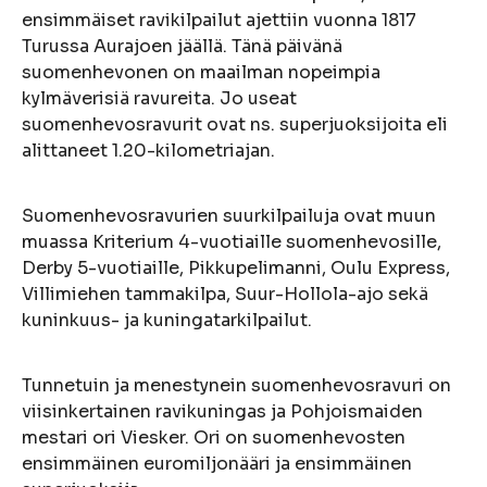
ensimmäiset ravikilpailut ajettiin vuonna 1817
Turussa Aurajoen jäällä. Tänä päivänä
suomenhevonen on maailman nopeimpia
kylmäverisiä ravureita. Jo useat
suomenhevosravurit ovat ns. superjuoksijoita eli
alittaneet 1.20-kilometriajan.
Suomenhevosravurien suurkilpailuja ovat muun
muassa Kriterium 4-vuotiaille suomenhevosille,
Derby 5-vuotiaille, Pikkupelimanni, Oulu Express,
Villimiehen tammakilpa, Suur-Hollola-ajo sekä
kuninkuus- ja kuningatarkilpailut.
Tunnetuin ja menestynein suomenhevosravuri on
viisinkertainen ravikuningas ja Pohjoismaiden
mestari ori Viesker. Ori on suomenhevosten
ensimmäinen euromiljonääri ja ensimmäinen