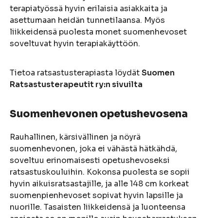
terapiatyössä hyvin erilaisia asiakkaita ja
asettumaan heidän tunnetilaansa. Myös
liikkeidensä puolesta monet suomenhevoset
soveltuvat hyvin terapiakäyttöön.
Tietoa ratsastusterapiasta löydät
Suomen
Ratsastusterapeutit ry:n sivuilta
Suomenhevonen opetushevosena
Rauhallinen, kärsivällinen ja nöyrä
suomenhevonen, joka ei vähästä hätkähdä,
soveltuu erinomaisesti opetushevoseksi
ratsastuskouluihin. Kokonsa puolesta se sopii
hyvin aikuisratsastajille, ja alle 148 cm korkeat
suomenpienhevoset sopivat hyvin lapsille ja
nuorille. Tasaisten liikkeidensä ja luonteensa