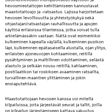
hevosmiestaitojen kehittämiseen kannustavat
maastotaitoajo ja -ratsastus. Lajissa harjoitetaan
hevosen levollisuutta ja yhteistyökykyä sekä
ohjastajan/ratsastajan rauhallisuutta ja apujen
käyttöä erilaisissa tilanteissa, jotka voivat tulla
arkielämässäkin vastaan. Näitä ovat esimerkiksi
kulkeminen kapealla väylällä, kulkeminen pusikon
läpi, kulkeminen epätasaisella alustalla, ojan ylitys,
erilaisten ajoneuvojen kohtaaminen, reitillä
pysähtyminen ja maltillinen odottaminen, selästä
alastulo ja selkään nousu reitillä, kahlaaminen,
postilaatikon tai roskiksen avaaminen ratsailta,
turvallinen maantien ylittäminen ja jokin
ensiaputehtävä.
Maastotaitojaan hevosen kanssa voi mitellä
kilpailuissa, joita järjestävät seurat ja tallit, joilla
on kilpailun järjestämiseen kattava vakuutus.