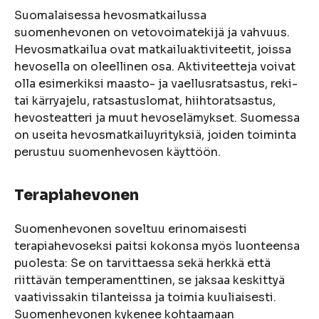
Suomalaisessa hevosmatkailussa
suomenhevonen on vetovoimatekijä ja vahvuus.
Hevosmatkailua ovat matkailuaktiviteetit, joissa
hevosella on oleellinen osa. Aktiviteetteja voivat
olla esimerkiksi maasto- ja vaellusratsastus, reki-
tai kärryajelu, ratsastuslomat, hiihtoratsastus,
hevosteatteri ja muut hevoselämykset. Suomessa
on useita hevosmatkailuyrityksiä, joiden toiminta
perustuu suomenhevosen käyttöön.
Terapiahevonen
Suomenhevonen soveltuu erinomaisesti
terapiahevoseksi paitsi kokonsa myös luonteensa
puolesta: Se on tarvittaessa sekä herkkä että
riittävän temperamenttinen, se jaksaa keskittyä
vaativissakin tilanteissa ja toimia kuuliaisesti.
Suomenhevonen kykenee kohtaamaan