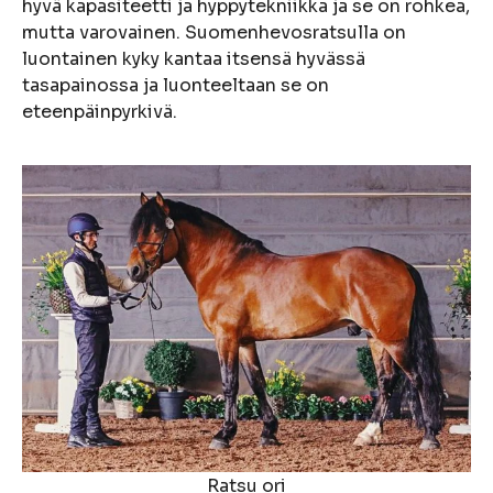
hyvä kapasiteetti ja hyppytekniikka ja se on rohkea,
mutta varovainen. Suomenhevosratsulla on
luontainen kyky kantaa itsensä hyvässä
tasapainossa ja luonteeltaan se on
eteenpäinpyrkivä.
Ratsu ori