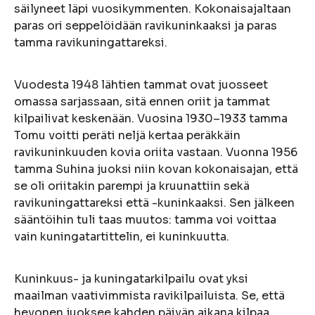
säilyneet läpi vuosikymmenten. Kokonaisajaltaan
paras ori seppelöidään ravikuninkaaksi ja paras
tamma ravikuningattareksi.
Vuodesta 1948 lähtien tammat ovat juosseet
omassa sarjassaan, sitä ennen oriit ja tammat
kilpailivat keskenään. Vuosina 1930–1933 tamma
Tomu voitti peräti neljä kertaa peräkkäin
ravikuninkuuden kovia oriita vastaan. Vuonna 1956
tamma Suhina juoksi niin kovan kokonaisajan, että
se oli oriitakin parempi ja kruunattiin sekä
ravikuningattareksi että -kuninkaaksi. Sen jälkeen
sääntöihin tuli taas muutos: tamma voi voittaa
vain kuningatartittelin, ei kuninkuutta.
Kuninkuus- ja kuningatarkilpailu ovat yksi
maailman vaativimmista ravikilpailuista. Se, että
hevonen juoksee kahden päivän aikana kilpaa