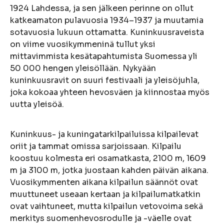
1924 Lahdessa, ja sen jälkeen perinne on ollut
katkeamaton pulavuosia 1934–1937 ja muutamia
sotavuosia lukuun ottamatta. Kuninkuusraveista
on viime vuosikymmeninä tullut yksi
mittavimmista kesätapahtumista Suomessa yli
50 000 hengen yleisöllään. Nykyään
kuninkuusravit on suuri festivaali ja yleisöjuhla,
joka kokoaa yhteen hevosväen ja kiinnostaa myös
uutta yleisöä.
Kuninkuus- ja kuningatarkilpailuissa kilpailevat
oriit ja tammat omissa sarjoissaan. Kilpailu
koostuu kolmesta eri osamatkasta, 2100 m, 1609
m ja 3100 m, jotka juostaan kahden päivän aikana.
Vuosikymmenten aikana kilpailun säännöt ovat
muuttuneet useaan kertaan ja kilpailumatkatkin
ovat vaihtuneet, mutta kilpailun vetovoima sekä
merkitys suomenhevosrodulle ja -väelle ovat