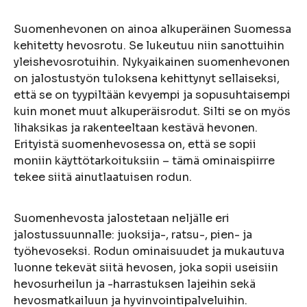
Suomenhevonen on ainoa alkuperäinen Suomessa
kehitetty hevosrotu. Se lukeutuu niin sanottuihin
yleishevosrotuihin. Nykyaikainen suomenhevonen
on jalostustyön tuloksena kehittynyt sellaiseksi,
että se on tyypiltään kevyempi ja sopusuhtaisempi
kuin monet muut alkuperäisrodut. Silti se on myös
lihaksikas ja rakenteeltaan kestävä hevonen.
Erityistä suomenhevosessa on, että se sopii
moniin käyttötarkoituksiin – tämä ominaispiirre
tekee siitä ainutlaatuisen rodun.
Suomenhevosta jalostetaan neljälle eri
jalostussuunnalle: juoksija-, ratsu-, pien- ja
työhevoseksi. Rodun ominaisuudet ja mukautuva
luonne tekevät siitä hevosen, joka sopii useisiin
hevosurheilun ja -harrastuksen lajeihin sekä
hevosmatkailuun ja hyvinvointipalveluihin.