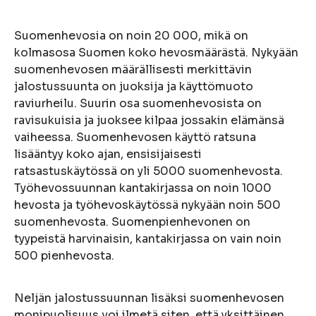
Suomenhevosia on noin 20 000, mikä on
kolmasosa Suomen koko hevosmäärästä. Nykyään
suomenhevosen määrällisesti merkittävin
jalostussuunta on juoksija ja käyttömuoto
raviurheilu. Suurin osa suomenhevosista on
ravisukuisia ja juoksee kilpaa jossakin elämänsä
vaiheessa. Suomenhevosen käyttö ratsuna
lisääntyy koko ajan, ensisijaisesti
ratsastuskäytössä on yli 5000 suomenhevosta.
Työhevossuunnan kantakirjassa on noin 1000
hevosta ja työhevoskäytössä nykyään noin 500
suomenhevosta. Suomenpienhevonen on
tyypeistä harvinaisin, kantakirjassa on vain noin
500 pienhevosta.
Neljän jalostussuunnan lisäksi suomenhevosen
monipuolisuus voi ilmetä siten, että yksittäinen