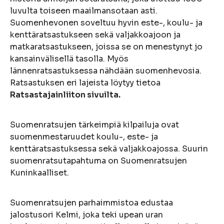
luvulta toiseen maailmansotaan asti.
Suomenhevonen soveltuu hyvin este-, koulu- ja
kenttäratsastukseen sekä valjakkoajoon ja
matkaratsastukseen, joissa se on menestynyt jo
kansainvälisellä tasolla. Myös
lännenratsastuksessa nähdään suomenhevosia.
Ratsastuksen eri lajeista löytyy tietoa
Ratsastajainliiton sivuilta.
Suomenratsujen tärkeimpiä kilpailuja ovat
suomenmestaruudet koulu-, este- ja
kenttäratsastuksessa sekä valjakkoajossa. Suurin
suomenratsutapahtuma on Suomenratsujen
Kuninkaalliset.
Suomenratsujen parhaimmistoa edustaa
jalostusori Kelmi, joka teki upean uran