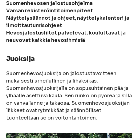
Suomenhevosen jalostusohjelma
Varsan rekisteröintitoimenpiteet
Näyttelysäännöt ja ohjeet, näyttelykalenteri ja
ilmoittautumisohjeet
Hevosjalostusliitot palvelevat, kouluttavat ja
neuvovat kaikkia hevosihmisiä
Juoksija
Suomenhevosjuoksija on jalostustavoitteen
mukaisesti urheilullinen ja lihaksikas.
Suomenhevosjuoksijalla on sopusuhtainen pää ja
ylhäälle asettuva kaula. Sen runko on pyöreä ja sillä
on vahva lanne ja takaosa. Suomenhevosjuoksijan
liikkeet ovat rytmikkäät ja säännölliset.
Luonteeltaan se on voitontahtoinen.