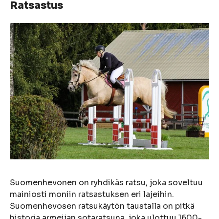
Ratsastus
Suomenhevonen on ryhdikäs ratsu, joka soveltuu
mainiosti moniin ratsastuksen eri lajeihin.
Suomenhevosen ratsukäytön taustalla on pitkä
historia armeijan sotaratsuna, joka ulottuu 1600-