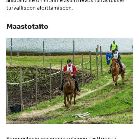
ansiosta se on monille avain hevosharrastuksen
turvalliseen aloittamiseen.
Maastotaito
Suomenhevosen monipuoliseen käyttöön ja