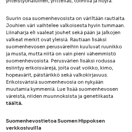
yhteistyöhaluinen, yritteliäs, toimiva ja nöyrä.
Suurin osa suomenhevosista on väriltään rautiaita.
Jouhien väri vaihtelee valkoisesta hyvin tummaan.
Liinaharja eli vaaleat jouhet sekä pään ja jalkojen
valkeat merkit ovat yleisiä. Rautiaan lisäksi
suomenhevosen perusväreihin kuuluvat ruunikko
ja musta, mutta niitä on vain pieni vähemmistö
suomenhevosista. Perusvärien lisäksi rodussa
esiintyy erikoisvärejä, joita ovat voikko, kimo,
hopeavärit, päistärikkö sekä valkokirjavuus.
Erikoisvärisiä suomenhevosia on nykyään
muutamia kymmeniä. Lue lisää suomenhevosen
väreistä, niiden muunnoksista ja genetiikasta
täältä.
Suomenhevostietoa Suomen Hippoksen
verkkosivuilla