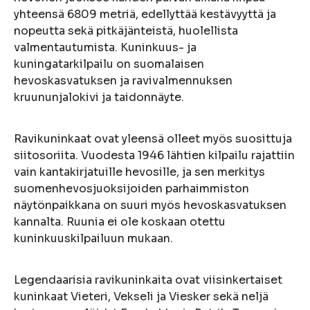
yhteensä 6809 metriä, edellyttää kestävyyttä ja
nopeutta sekä pitkäjänteistä, huolellista
valmentautumista. Kuninkuus- ja
kuningatarkilpailu on suomalaisen
hevoskasvatuksen ja ravivalmennuksen
kruununjalokivi ja taidonnäyte.
Ravikuninkaat ovat yleensä olleet myös suosittuja
siitosoriita. Vuodesta 1946 lähtien kilpailu rajattiin
vain kantakirjatuille hevosille, ja sen merkitys
suomenhevosjuoksijoiden parhaimmiston
näytönpaikkana on suuri myös hevoskasvatuksen
kannalta. Ruunia ei ole koskaan otettu
kuninkuuskilpailuun mukaan.
Legendaarisia ravikuninkaita ovat viisinkertaiset
kuninkaat Vieteri, Vekseli ja Viesker sekä neljä