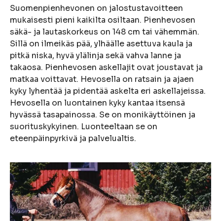
Suomenpienhevonen on jalostustavoitteen
mukaisesti pieni kaikilta osiltaan. Pienhevosen
säkä- ja lautaskorkeus on 148 cm tai vähemmän.
Sillä on ilmeikäs pää, ylhäälle asettuva kaula ja
pitkä niska, hyvä ylälinja sekä vahva lanne ja
takaosa. Pienhevosen askellajit ovat joustavat ja
matkaa voittavat. Hevosella on ratsain ja ajaen
kyky lyhentää ja pidentää askelta eri askellajeissa.
Hevosella on luontainen kyky kantaa itsensä
hyvässä tasapainossa. Se on monikäyttöinen ja
suorituskykyinen. Luonteeltaan se on
eteenpäinpyrkivä ja palvelualtis.