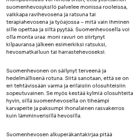
suomenhevosyksilö palvelee monissa rooleissa,
vaikkapa ravihevosena ja ratsuna tai
terapiahevosena ja työajossa – mitä vain ihminen
sille opettaa ja siltä pyytää. Suomenhevosella voi
olla monta uraa: moni ravuri on siirtynyt
kilpauransa jälkeen esimerkiksi ratsuksi,
hevosmatkailuun tai harrastehevoseksi.
Suomenhevonen on säilynyt terveenä ja
hedelmällisenä rotuna. Siitä sanotaan, että se on
eri tehtävissään varma ja erilaisiin olosuhteisiin
sopeutuvainen. Se myös kestää kylmiä olosuhteita
hyvin, sillä suomenhevosella on tiheämpi
karvapeite ja paksumpi ihonalainen rasvakerros
kuin lämminverisillä hevosilla.
Suomenhevosen alkuperäkantakirjaa pitää