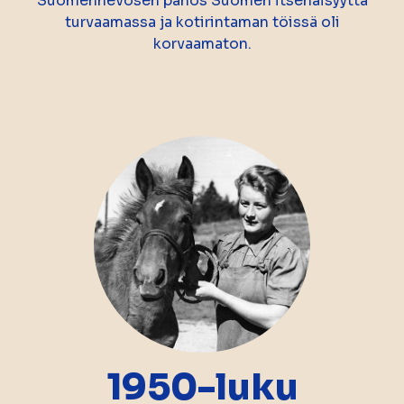
Suomenhevosen panos Suomen itsenäisyyttä
turvaamassa ja kotirintaman töissä oli
korvaamaton.
1950-luku