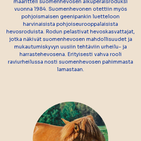
määritteli suomenhevosen alkuperäisroduksi
vuonna 1984. Suomenhevonen otettiin myös
pohjoismaisen geenipankin luetteloon
harvinaisista pohjoiseurooppalaisista
hevosroduista. Rodun pelastivat hevoskasvattajat,
jotka näkivät suomenhevosen mahdollisuudet ja
mukautumiskyvyn uusiin tehtäviin urheilu- ja
harrastehevosena. Erityisesti vahva rooli
raviurheilussa nosti suomenhevosen pahimmasta
lamastaan.