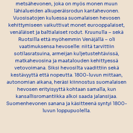
metsähevonen, joka on myös monen muun
lähialueiden alkuperäisrodun kantahevonen.
Vuosisatojen kuluessa suomalaisen hevosen
kehittymiseen vaikuttivat monet eurooppalaiset,
venäläiset ja baltialaiset rodut. Kruunulla – sekä
Ruotsilla että myöhemmin Venäjällä – oli
vaatimuksensa hevoselle: niitä tarvittiin
sotilasratsuina, armeijan kuljetustehtävissä,
matkahevosina ja maatalouden kehittyessä
vetovoimana. Siksi hevosilta vaadittiin sekä
kestävyyttä että nopeutta. 1800-luvun mittaan,
autonomian aikana, heräsi kiinnostus suomalaisen
hevosen erityisyyttä kohtaan samalla, kun
kansallisromantiikka alkoi saada jalansijaa.
Suomenhevonen sanana ja käsitteenä syntyi 1800-
luvun loppupuolella.