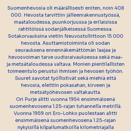
Suomenhevosia oli määrällisesti eniten, noin 408
000. Hevosta tarvittiin jälleenrakennustyössä,
maataloudessa, puunkorjuussa ja erilaisissa
rahtitöissä sodanjälkeisessä Suomessa.
Sotakorvauksina vietiin Neuvostoliittoon 15 000
hevosta. Asuttamistoiminta oli sodan
seurauksena ennennäkemättömän laajaa ja
hevosvoiman tarve uudisraivauksessa sekä maa-
ja metsätaloudessa valtava. Monien pientilallisten
toimeentulo perustui ihmisen ja hevosen työhön.
Suuret savotat työllistivät sekä miehiä että
hevosia, elettiin pokasahan, kirveen ja
metsätyöhevosen valtakautta.
Ori Purje alitti vuonna 1954 ensimmäisenä
suomenhevosena 1.25-rajan tuhannella metrillä.
Vuonna 1959 ori Ero-Lohko puolestaan alitti
ensimmäisenä suomenhevosena 1.25-rajan
nykyisillä kilpailumatkoilla kilometriajalla