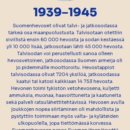
1939–1945
Suomenhevoset olivat talvi- ja jatkosodassa
tärkeä osa maanpuolustusta. Talvisotaan otettiin
siviilistä ensin 60 000 hevosta ja sodan kestäessä
yli 10 000 lisää, jatkosotaan lähti 45 000 hevosta.
Talvisodan voi perustellusti sanoa olleen
hevosvetoinen, jatkosodassa Suomen armeija oli
jo pidemmälle moottoroitu. Hevostappiot
talvisodassa olivat 7204 yksilöä, jatkosodassa
kaatui tai katosi kaikkiaan 14 753 hevosta.
Hevonen toimi tykistön vetohevosena, kuljetti
ammuksia, muonaa, haavoittuneita ja kaatuneita
sekä palveli ratsulähettitehtävissä. Hevosen avulla
joukkojen nopea siirtäminen oli mahdollista ja
pystyttiin toimimaan myös valta- ja kyläteiden
ulkopuolella, jopa tiettömässä korvessa.