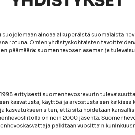
YHDISTYKSET
suojelemaan ainoaa alkuperäistä suomalaista hevo
na rotuna. Omien yhdistyskohtaisten tavoitteidensa 
inen päämäärä: suomenhevosen aseman ja tulevaisu
 1998 erityisesti suomenhevosravurin tulevaisuut
en kasvatusta, käyttöä ja arvostusta sen kaikissa
 kasvatukseen siten, että sitä hoidetaan kansallisv
hevosliitolla on noin 2000 jäsentä. Suomenhevon
enhevoskasvattaja palkitaan vuosittain kuninkuusr