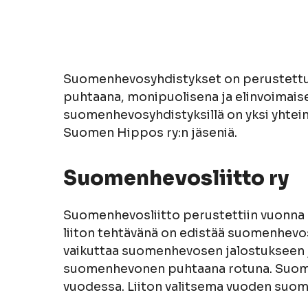
Suomenhevosyhdistykset on perustettu 
puhtaana, monipuolisena ja elinvoimaise
suomenhevosyhdistyksillä on yksi yhte
Suomen Hippos ry:n jäseniä.
Suomenhevosliitto ry
Suomenhevosliitto perustettiin vuonna
liiton tehtävänä on edistää suomenhevos
vaikuttaa suomenhevosen jalostukseen ja
suomenhevonen puhtaana rotuna. Suomen
vuodessa. Liiton valitsema vuoden suom