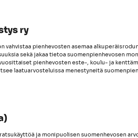
tys ry
 vahvistaa pienhevosten asemaa alkuperäisrodun 
suuksia sekä jakaa tietoa suomenpienhevosen mon
 vuosittaiset pienhevosten este-, koulu- ja kenttäm
kitsee laatuarvosteluissa menestyneitä suomenpien
a)
tsukäyttöä ja monipuolisen suomenhevosen arvos