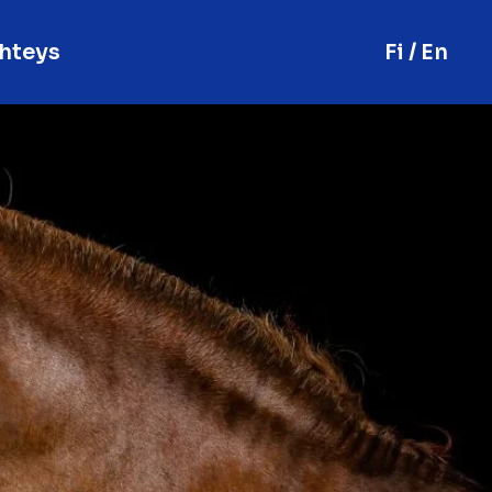
hteys
Fi / En