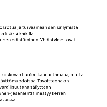
srotua ja turvaamaan sen säilymistä
lisäksi kaikilla
uden edistäminen. Yhdistykset ovat
ta koskevan huolen kannustamana, mutta
 käyttömuodoissa. Tavoitteena on
arallisuutena säilyttäen
en-jäsenlehti ilmestyy kerran
aveissa.