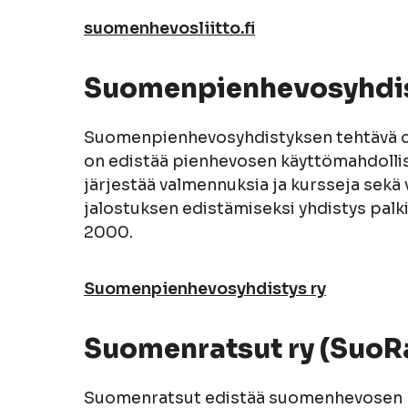
suomenhevosliitto.fi
Suomenpienhevosyhdis
Suomenpienhevosyhdistyksen tehtävä on
on edistää pienhevosen käyttömahdolli
järjestää valmennuksia ja kursseja sekä
jalostuksen edistämiseksi yhdistys pal
2000.
Suomenpienhevosyhdistys ry
Suomenratsut ry (SuoR
Suomenratsut edistää suomenhevosen ra