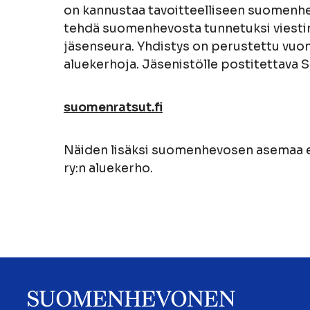
on kannustaa tavoitteelliseen suomenhev
tehdä suomenhevosta tunnetuksi viestin
jäsenseura. Yhdistys on perustettu vuonn
aluekerhoja. Jäsenistölle postitettava S
suomenratsut.fi
Näiden lisäksi suomenhevosen asemaa e
ry:n aluekerho.