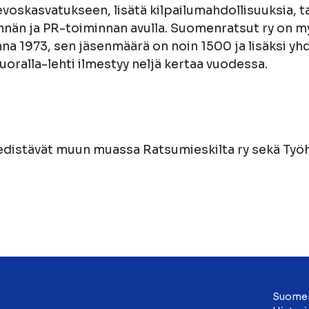
oskasvatukseen, lisätä kilpailumahdollisuuksia, ta
nän ja PR-toiminnan avulla. Suomenratsut ry on m
a 1973, sen jäsenmäärä on noin 1500 ja lisäksi yhdi
uoralla-lehti ilmestyy neljä kertaa vuodessa.
distävät muun muassa Ratsumieskilta ry sekä Työ
Suome