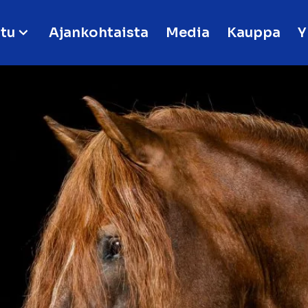
tu
Ajankohtaista
Media
Kauppa
Y