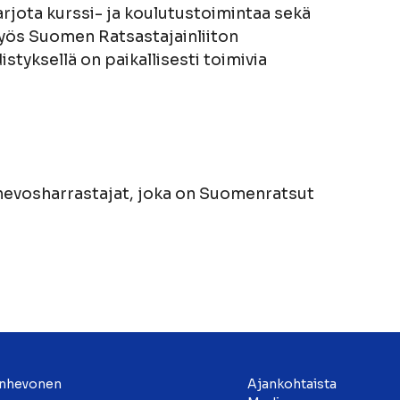
rjota kurssi- ja koulutustoimintaa sekä
yös Suomen Ratsastajainliiton
styksellä on paikallisesti toimivia
hevosharrastajat, joka on Suomenratsut
nhevonen
Ajankohtaista