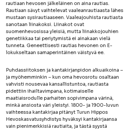
rautiaan hevosen jälkeläinen on aina rautias.
Rautiaan sävyt vaihtelevat vaaleanrautiaasta lähes
mustaan sysirautiaaseen. Vaaleajouhista rautiasta
sanotaan liinakoksi. Liinakot ovat
suomenhevosissa yleisiä, mutta liinakkojouhien
genetiikkaa tai periytymistä ei ainakaan vielä
tunneta. Geneettisesti rautias hevonen on E-
lokukseltaan samaperintäinen väistyvä ee.
Puhdassiitoksen ja kantakirjanpidon alkuaikoina –
ja myöhemminkin – kun oma hevosrotu osaltaan
vahvisti nousevaa kansallistuntoa, rautiasta
pidettiin ihailtavimpana, kotimaiselle
maatiaisrodulle parhaiten sopivimpana värinä,
minkä ansiosta väri yleistyi. 1800- ja 1900-luvun
vaihteessa kantakirjaa pitänyt Turun Hippos
Hevoskasvatusyhdistys hyväksyi kantakirjaansa
vain pienimerkkisiä rautiaita, ja tästä syystä