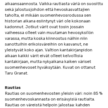
aikaansaannosta. Vaikka rautiasta väriä on suosittu
sekä jalostusjohdon että hevoskasvattajien
taholta, ei mikään suomenhevosrodussa sen
historian aikana esiintynyt väri ole kokonaan
kadonnut. Jotkut värit ovat tosin jossain
vaiheessa olleet vain muutaman hevosyksilön
varassa, mutta koska kiinnostus näihin niin
sanottuihin erikoisväreihin on kasvanut, ne
yleistyvät koko ajan. Valtion kantakirjanpidon
aikaan kaikki värit eivät olleet kelvollisia
kantakirjaan, mutta nykyaikana kaiken väriset
suomenhevoset hyväksytään. Kuvat on ottanut
Taru Granat.
Rautias
Rautias on suomenhevosten yleisin väri: noin 85 %
suomenhevoskannasta on erisävyisiä rautiaita.
Rautias on väreistä helpoin jalostaa: kahden