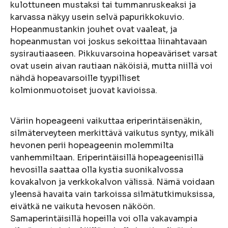
kulottuneen mustaksi tai tummanruskeaksi ja
karvassa näkyy usein selvä papurikkokuvio.
Hopeanmustankin jouhet ovat vaaleat, ja
hopeanmustan voi joskus sekoittaa liinahtavaan
sysirautiaaseen. Pikkuvarsoina hopeaväriset varsat
ovat usein aivan rautiaan näköisiä, mutta niillä voi
nähdä hopeavarsoille tyypilliset
kolmionmuotoiset juovat kavioissa.
Väriin hopeageeni vaikuttaa eriperintäisenäkin,
silmäterveyteen merkittävä vaikutus syntyy, mikäli
hevonen perii hopeageenin molemmilta
vanhemmiltaan. Eriperintäisillä hopeageenisillä
hevosilla saattaa olla kystia suonikalvossa
kovakalvon ja verkkokalvon välissä. Nämä voidaan
yleensä havaita vain tarkoissa silmätutkimuksissa,
eivätkä ne vaikuta hevosen näköön.
Samaperintäisillä hopeilla voi olla vakavampia