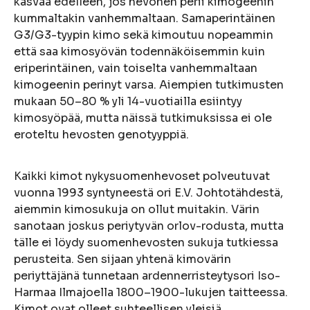
kasvaa edelleen, jos hevonen perii kimogeenin
kummaltakin vanhemmaltaan. Samaperintäinen
G3/G3-tyypin kimo sekä kimoutuu nopeammin
että saa kimosyövän todennäköisemmin kuin
eriperintäinen, vain toiselta vanhemmaltaan
kimogeenin perinyt varsa. Aiempien tutkimusten
mukaan 50–80 % yli 14-vuotiailla esiintyy
kimosyöpää, mutta näissä tutkimuksissa ei ole
eroteltu hevosten genotyyppiä.
Kaikki kimot nykysuomenhevoset polveutuvat
vuonna 1993 syntyneestä ori E.V. Johtotähdestä,
aiemmin kimosukuja on ollut muitakin. Värin
sanotaan joskus periytyvän orlov-rodusta, mutta
tälle ei löydy suomenhevosten sukuja tutkiessa
perusteita. Sen sijaan yhtenä kimovärin
periyttäjänä tunnetaan ardennerristeytysori Iso-
Harmaa Ilmajoella 1800–1900-lukujen taitteessa.
Kimot ovat olleet suhteellisen yleisiä