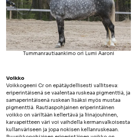
Tummanrautiaankimo ori Lumi Aaroni
Voikko
Voikkogeeni Cr on epätäydellisesti vallitseva:
eriperintäisenä se vaalentaa ruskeaa pigmenttiä, ja
samaperintäisenä ruskean lisäksi myös mustaa
pigmenttiä. Rautiaspohjainen eriperintäinen
voikko on väriltään kellertävä ja liinajouhinen,
karvapeitteen väri voi vaihdella kermanvalkoisesta
kullanväriseen ja jopa nokisen kellanruskeaan.
Ruunikkopohjainen eriperintäinen voikko on