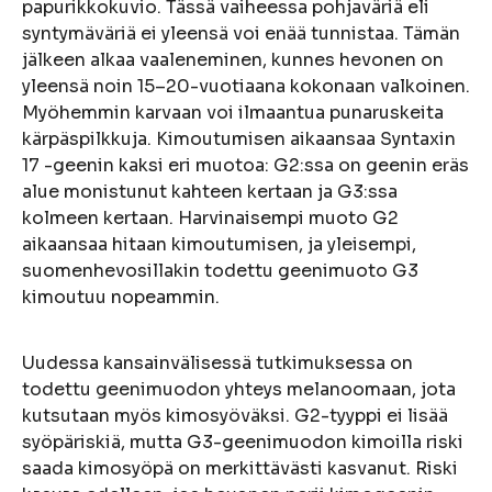
papurikkokuvio. Tässä vaiheessa pohjaväriä eli
syntymäväriä ei yleensä voi enää tunnistaa. Tämän
jälkeen alkaa vaaleneminen, kunnes hevonen on
yleensä noin 15–20-vuotiaana kokonaan valkoinen.
Myöhemmin karvaan voi ilmaantua punaruskeita
kärpäspilkkuja. Kimoutumisen aikaansaa Syntaxin
17 -geenin kaksi eri muotoa: G2:ssa on geenin eräs
alue monistunut kahteen kertaan ja G3:ssa
kolmeen kertaan. Harvinaisempi muoto G2
aikaansaa hitaan kimoutumisen, ja yleisempi,
suomenhevosillakin todettu geenimuoto G3
kimoutuu nopeammin.
Uudessa kansainvälisessä tutkimuksessa on
todettu geenimuodon yhteys melanoomaan, jota
kutsutaan myös kimosyöväksi. G2-tyyppi ei lisää
syöpäriskiä, mutta G3-geenimuodon kimoilla riski
saada kimosyöpä on merkittävästi kasvanut. Riski