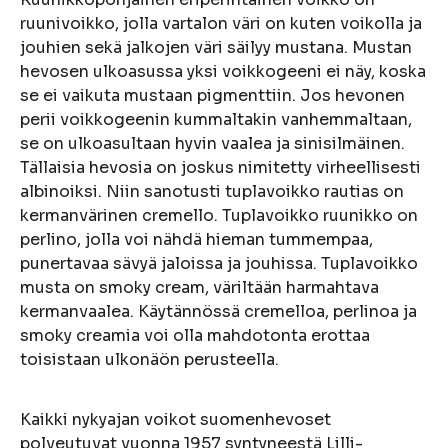
ruunivoikko, jolla vartalon väri on kuten voikolla ja
jouhien sekä jalkojen väri säilyy mustana. Mustan
hevosen ulkoasussa yksi voikkogeeni ei näy, koska
se ei vaikuta mustaan pigmenttiin. Jos hevonen
perii voikkogeenin kummaltakin vanhemmaltaan,
se on ulkoasultaan hyvin vaalea ja sinisilmäinen.
Tällaisia hevosia on joskus nimitetty virheellisesti
albinoiksi. Niin sanotusti tuplavoikko rautias on
kermanvärinen cremello. Tuplavoikko ruunikko on
perlino, jolla voi nähdä hieman tummempaa,
punertavaa sävyä jaloissa ja jouhissa. Tuplavoikko
musta on smoky cream, väriltään harmahtava
kermanvaalea. Käytännössä cremelloa, perlinoa ja
smoky creamia voi olla mahdotonta erottaa
toisistaan ulkonäön perusteella.
Kaikki nykyajan voikot suomenhevoset
polveutuvat vuonna 1957 syntyneestä Lilli-