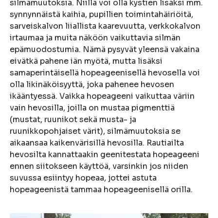
silmämuutoksia. Niillä voi olla kystien lisäksi mm.
synnynnäistä kaihia, pupillien toimintahäiriöitä,
sarveiskalvon liiallista kaarevuutta, verkkokalvon
irtaumaa ja muita näköön vaikuttavia silmän
epämuodostumia. Nämä pysyvät yleensä vakaina
eivätkä pahene iän myötä, mutta lisäksi
samaperintäisellä hopeageenisellä hevosella voi
olla likinäköisyyttä, joka pahenee hevosen
ikääntyessä. Vaikka hopeageeni vaikuttaa väriin
vain hevosilla, joilla on mustaa pigmenttiä
(mustat, ruunikot sekä musta- ja
ruunikkopohjaiset värit), silmämuutoksia se
aikaansaa kaikenvärisillä hevosilla. Rautiailta
hevosilta kannattaakin geenitestata hopeageeni
ennen siitokseen käyttöä, varsinkin jos niiden
suvussa esiintyy hopeaa, jottei astuta
hopeageenistä tammaa hopeageenisellä orilla.