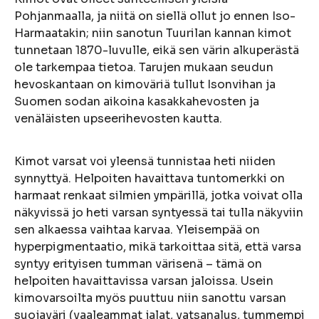
Pohjanmaalla, ja niitä on siellä ollut jo ennen Iso-
Harmaatakin; niin sanotun Tuurilan kannan kimot
tunnetaan 1870-luvulle, eikä sen värin alkuperästä
ole tarkempaa tietoa. Tarujen mukaan seudun
hevoskantaan on kimoväriä tullut Isonvihan ja
Suomen sodan aikoina kasakkahevosten ja
venäläisten upseerihevosten kautta.
Kimot varsat voi yleensä tunnistaa heti niiden
synnyttyä. Helpoiten havaittava tuntomerkki on
harmaat renkaat silmien ympärillä, jotka voivat olla
näkyvissä jo heti varsan syntyessä tai tulla näkyviin
sen alkaessa vaihtaa karvaa. Yleisempää on
hyperpigmentaatio, mikä tarkoittaa sitä, että varsa
syntyy erityisen tumman värisenä – tämä on
helpoiten havaittavissa varsan jaloissa. Usein
kimovarsoilta myös puuttuu niin sanottu varsan
suojaväri (vaaleammat jalat, vatsanalus, tummempi