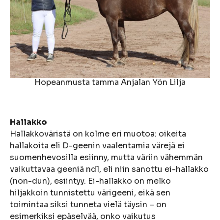
Hopeanmusta tamma Anjalan Yön Lilja
Hallakko
Hallakkoväristä on kolme eri muotoa: oikeita
hallakoita eli D-geenin vaalentamia värejä ei
suomenhevosilla esiinny, mutta väriin vähemmän
vaikuttavaa geeniä nd1, eli niin sanottu ei-hallakko
(non-dun), esiintyy. Ei-hallakko on melko
hiljakkoin tunnistettu värigeeni, eikä sen
toimintaa siksi tunneta vielä täysin – on
esimerkiksi epäselvää, onko vaikutus