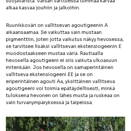
suojaväristä. Varsan varttuessa tummaa karvaa
alkaa kasvaa jouhiin ja jalkoihin.
Ruunikkoväri on vallitsevan agoutigeenin A
aikaansaamaa. Se vaikuttaa vain mustaan
pigmenttiin, joten jotta vaikutus näkyy hevosessa,
se tarvitsee lisäksi vallitsevan ekstensiogeenin E
muodostaakseen mustaa väriä. Rautiaalla
hevosella agoutigeeni ei siis vaikuta ulkoasuun
mitenkään. Jos hevosella on samaperintäinen
vallitseva ekstensiogeeni EE ja se on
eriperintäinen agouti Aa, yksittäinen vallitseva
agoutigeeni voi toimia epätäydellisesti, minkä
tuloksena hevonen on lähes musta ja ruskeaa on
vain turvanympäryksessä ja taipeissa.