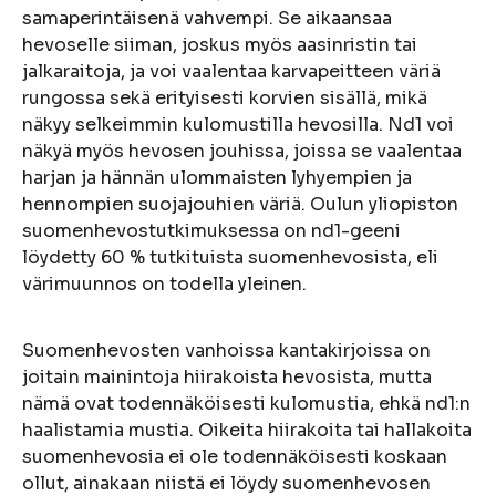
samaperintäisenä vahvempi. Se aikaansaa
hevoselle siiman, joskus myös aasinristin tai
jalkaraitoja, ja voi vaalentaa karvapeitteen väriä
rungossa sekä erityisesti korvien sisällä, mikä
näkyy selkeimmin kulomustilla hevosilla. Nd1 voi
näkyä myös hevosen jouhissa, joissa se vaalentaa
harjan ja hännän ulommaisten lyhyempien ja
hennompien suojajouhien väriä. Oulun yliopiston
suomenhevostutkimuksessa on nd1-geeni
löydetty 60 % tutkituista suomenhevosista, eli
värimuunnos on todella yleinen.
Suomenhevosten vanhoissa kantakirjoissa on
joitain mainintoja hiirakoista hevosista, mutta
nämä ovat todennäköisesti kulomustia, ehkä nd1:n
haalistamia mustia. Oikeita hiirakoita tai hallakoita
suomenhevosia ei ole todennäköisesti koskaan
ollut, ainakaan niistä ei löydy suomenhevosen