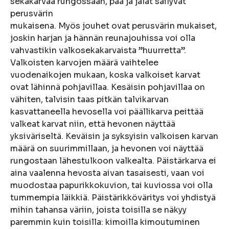
sekakarvaa rungossaan, pää ja jalat säilyvät
perusvärin
mukaisena. Myös jouhet ovat perusvärin mukaiset,
joskin harjan ja hännän reunajouhissa voi olla
vahvastikin valkosekakarvaista ”huurretta”.
Valkoisten karvojen määrä vaihtelee
vuodenaikojen mukaan, koska valkoiset karvat
ovat lähinnä pohjavillaa. Kesäisin pohjavillaa on
vähiten, talvisin taas pitkän talvikarvan
kasvattaneella hevosella voi päällikarva peittää
valkeat karvat niin, että hevonen näyttää
yksiväriseltä. Keväisin ja syksyisin valkoisen karvan
määrä on suurimmillaan, ja hevonen voi näyttää
rungostaan lähestulkoon valkealta. Päistärkarva ei
aina vaalenna hevosta aivan tasaisesti, vaan voi
muodostaa papurikkokuvion, tai kuviossa voi olla
tummempia läikkiä. Päistärikköväritys voi yhdistyä
mihin tahansa väriin, joista toisilla se näkyy
paremmin kuin toisilla: kimoilla kimoutuminen