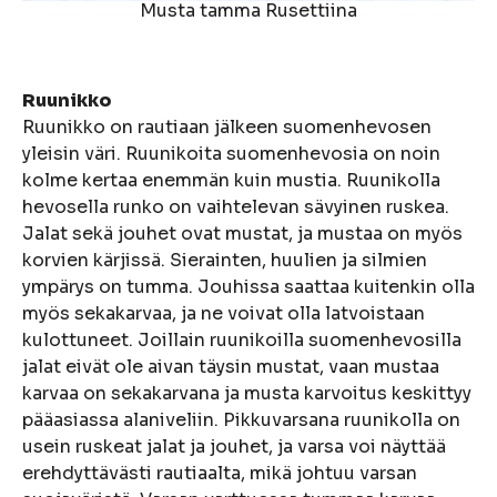
Musta tamma Rusettiina
Ruunikko
Ruunikko on rautiaan jälkeen suomenhevosen
yleisin väri. Ruunikoita suomenhevosia on noin
kolme kertaa enemmän kuin mustia. Ruunikolla
hevosella runko on vaihtelevan sävyinen ruskea.
Jalat sekä jouhet ovat mustat, ja mustaa on myös
korvien kärjissä. Sierainten, huulien ja silmien
ympärys on tumma. Jouhissa saattaa kuitenkin olla
myös sekakarvaa, ja ne voivat olla latvoistaan
kulottuneet. Joillain ruunikoilla suomenhevosilla
jalat eivät ole aivan täysin mustat, vaan mustaa
karvaa on sekakarvana ja musta karvoitus keskittyy
pääasiassa alaniveliin. Pikkuvarsana ruunikolla on
usein ruskeat jalat ja jouhet, ja varsa voi näyttää
erehdyttävästi rautiaalta, mikä johtuu varsan