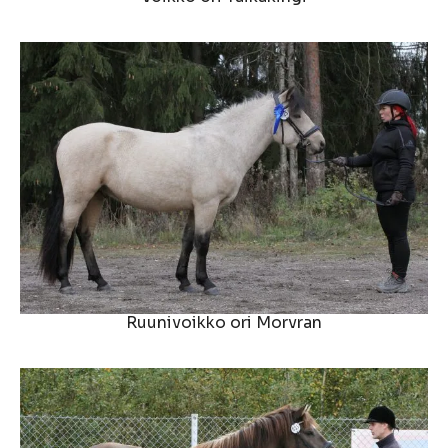
Ruunivoikko ori Morvran