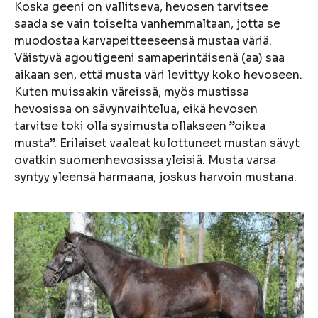
Koska geeni on vallitseva, hevosen tarvitsee
saada se vain toiselta vanhemmaltaan, jotta se
muodostaa karvapeitteeseensä mustaa väriä.
Väistyvä agoutigeeni samaperintäisenä (aa) saa
aikaan sen, että musta väri levittyy koko hevoseen.
Kuten muissakin väreissä, myös mustissa
hevosissa on sävynvaihtelua, eikä hevosen
tarvitse toki olla sysimusta ollakseen ”oikea
musta”. Erilaiset vaaleat kulottuneet mustan sävyt
ovatkin suomenhevosissa yleisiä. Musta varsa
syntyy yleensä harmaana, joskus harvoin mustana.