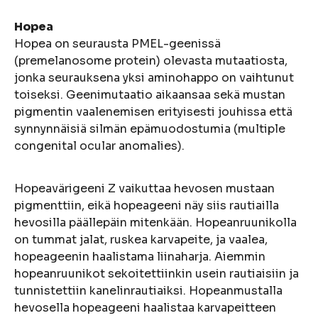
Hopea
Hopea on seurausta PMEL-geenissä
(premelanosome protein) olevasta mutaatiosta,
jonka seurauksena yksi aminohappo on vaihtunut
toiseksi. Geenimutaatio aikaansaa sekä mustan
pigmentin vaalenemisen erityisesti jouhissa että
synnynnäisiä silmän epämuodostumia (multiple
congenital ocular anomalies).
Hopeavärigeeni Z vaikuttaa hevosen mustaan
pigmenttiin, eikä hopeageeni näy siis rautiailla
hevosilla päällepäin mitenkään. Hopeanruunikolla
on tummat jalat, ruskea karvapeite, ja vaalea,
hopeageenin haalistama liinaharja. Aiemmin
hopeanruunikot sekoitettiinkin usein rautiaisiin ja
tunnistettiin kanelinrautiaiksi. Hopeanmustalla
hevosella hopeageeni haalistaa karvapeitteen