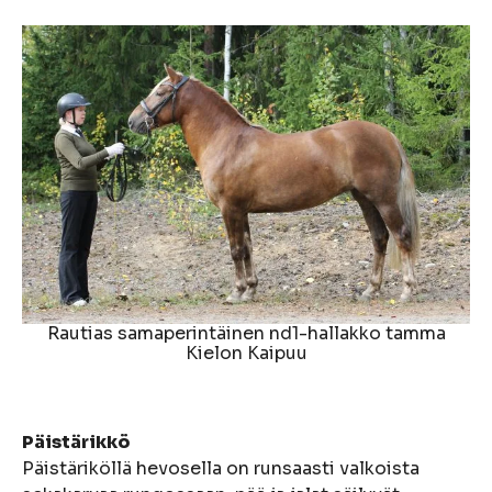
Rautias samaperintäinen nd1-hallakko tamma
Kielon Kaipuu
Päistärikkö
Päistäriköllä hevosella on runsaasti valkoista