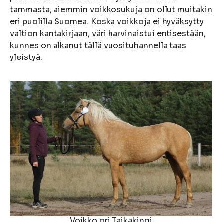
tammasta, aiemmin voikkosukuja on ollut muitakin
eri puolilla Suomea. Koska voikkoja ei hyväksytty
valtion kantakirjaan, väri harvinaistui entisestään,
kunnes on alkanut tällä vuosituhannella taas
yleistyä.
Voikko ori Taikakingi