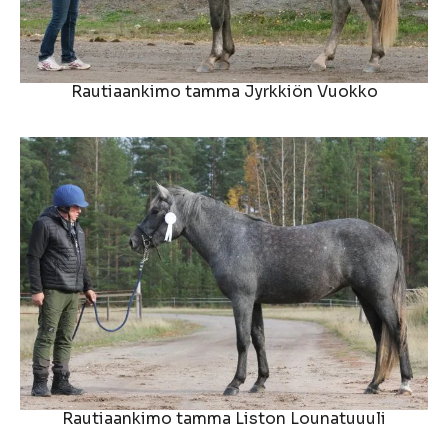
Rautiaankimo tamma Jyrkkiön Vuokko
Rautiaankimo tamma Liston Lounatuuuli