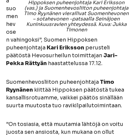
a
Hippoksen puheenjohtaja Kari Eriksson
(vas.) ja Suomenhevosliiton puheenjohtaja
suo
Timo Ryynänen vierailivat Suomenhevonen
men
– sotahevonen -patsaalla Seinäjoen
hev
Kuninkuusravien yhteydessä. Kuva: Jukka
Timonen
ose
n vahingoksi”, Suomen Hippoksen
puheenjohtaja
Kari Eriksson
perusteli
päätöstä Hevosurheilun toimittajan
Jari-
Pekka Rättyän
haastattelussa 17.12.
Suomenhevosliiton puheenjohtaja
Timo
Ryynänen
kiittää Hippoksen päätöstä tukea
kansallisrotuamme, vaikkei päätös sinällään
suurta muutosta tuo ravikilpailutoimintaan.
”On tosiasia, että muutamia lähtöjä on voitu
juosta sen ansiosta, kun mukana on ollut