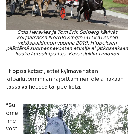
Odd Herakles ja Tom Erik Solberg kävivät
korjaamassa Nordic Kingin 50 000 euron
ykköspalkinnon vuonna 2019. Hippoksen
päättämä suomenhevosten etusija ei jatkossakaan
koske kutsukilpailuja. Kuva: Jukka Timonen
Hippos katsoi, ettei kylmäveristen
kilpailutoiminnan rajoittaminen ole ainakaan
tässä vaiheessa tarpeellista.
”Su
ome
nhe
vost