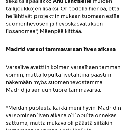
sekä tallipäällikkö
Anu Lahtiselle
muiden
tallijoukkojen lisäksi. Oli todella hienoa, että
he lähtivät projektiin mukaan tuomaan esille
suomenhevosen ja hevoskasvatuksen
ilosanomaa”, Mäenpää kiittää.
Madrid varsoi tammavarsan liven aikana
Varsalive avattiin kolmen varsallisen tamman
voimin, mutta lopulta livetähtinä päästiin
näkemään myös suomenhevostamma
Madrid ja sen uunituore tammavarsa.
”Meidän puolesta kaikki meni hyvin. Madridin
varsominen liven aikana oli lopulta onnekas
sattuma, mutta mukava oli päästä siitäkin