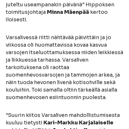
juteltu useampanakin päivänä” Hippoksen
toimitusjohtaja
Minna Mäenpää
kertoo
iloisesti.
Varsalivessä riitti nähtävää päivittäin ja jo
viikossa oli huomattavissa kovaa kasvua
varsojen itseluottamuksessa niiden leikkiessä
ja liikkuessa tarhassa. Varsaliven
tarkoituksena oli raottaa
suomenhevosvarsojen ja tammojen arkea, ja
näin tuoda hevonen livenä kotisohville sekä
kouluihin. Toki samalla oltiin tärkeällä asialla
suomenhevosen esiintuonnin puolesta.
”Suurin kiitos Varsaliven mahdollistumisesta
kuuluu tietysti
Kari-Markku Karjalaiselle