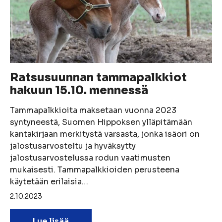
Ratsusuunnan tammapalkkiot
hakuun 15.10. mennessä
Tammapalkkioita maksetaan vuonna 2023
syntyneestä, Suomen Hippoksen ylläpitämään
kantakirjaan merkitystä varsasta, jonka isäori on
jalostusarvosteltu ja hyväksytty
jalostusarvostelussa rodun vaatimusten
mukaisesti. Tammapalkkioiden perusteena
käytetään erilaisia…
2.10.2023
Lue lisää