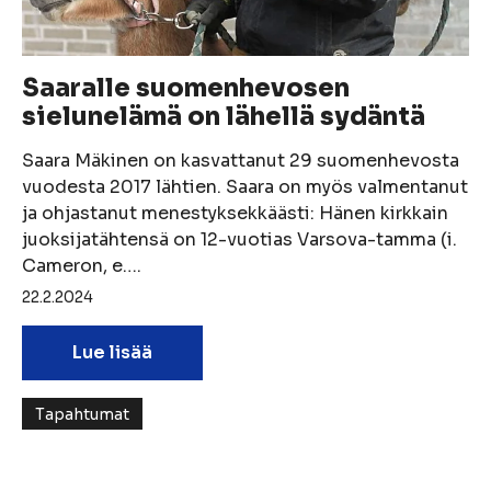
Saaralle suomenhevosen
sielunelämä on lähellä sydäntä
Saara Mäkinen on kasvattanut 29 suomenhevosta
vuodesta 2017 lähtien. Saara on myös valmentanut
ja ohjastanut menestyksekkäästi: Hänen kirkkain
juoksijatähtensä on 12-vuotias Varsova-tamma (i.
Cameron, e….
22.2.2024
Lue lisää
Tapahtumat