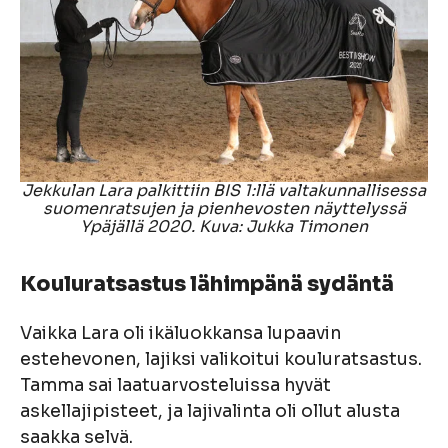
Jekkulan Lara palkittiin BIS 1:llä valtakunnallisessa
suomenratsujen ja pienhevosten näyttelyssä
Ypäjällä 2020. Kuva: Jukka Timonen
Kouluratsastus lähimpänä sydäntä
Vaikka Lara oli ikäluokkansa lupaavin
estehevonen, lajiksi valikoitui kouluratsastus.
Tamma sai laatuarvosteluissa hyvät
askellajipisteet, ja lajivalinta oli ollut alusta
saakka selvä.