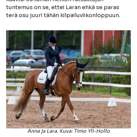
tuntemus on se, ettei Laran ehkä se paras
terä osu juuri tähän kilpailuviikonloppuun.
Anna ja Lara. Kuva: Timo Yli-Hollo