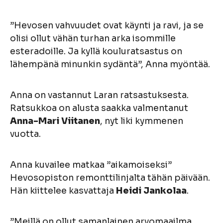
”Hevosen vahvuudet ovat käynti ja ravi, ja se
olisi ollut vähän turhan arka isommille
esteradoille. Ja kyllä kouluratsastus on
lähempänä minunkin sydäntä”, Anna myöntää.
Anna on vastannut Laran ratsastuksesta.
Ratsukkoa on alusta saakka valmentanut
Anna-Mari Viitanen
, nyt liki kymmenen
vuotta.
Anna kuvailee matkaa ”aikamoiseksi”
Hevosopiston remonttilinjalta tähän päivään.
Hän kiittelee kasvattaja
Heidi Jankolaa
.
”Meillä on ollut samanlainen arvomaailma