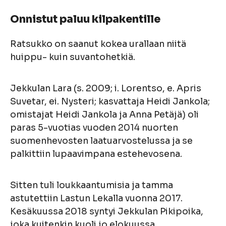
Onnistut paluu kilpakentille
Ratsukko on saanut kokea urallaan niitä
huippu- kuin suvantohetkiä.
Jekkulan Lara (s. 2009; i. Lorentso, e. Apris
Suvetar, ei. Nysteri; kasvattaja Heidi Jankola;
omistajat Heidi Jankola ja Anna Petäjä) oli
paras 5-vuotias vuoden 2014 nuorten
suomenhevosten laatuarvostelussa ja se
palkittiin lupaavimpana estehevosena.
Sitten tuli loukkaantumisia ja tamma
astutettiin Lastun Lekalla vuonna 2017.
Kesäkuussa 2018 syntyi Jekkulan Pikipoika,
joka kuitenkin kuoli jo elokuussa.