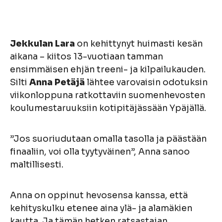
Jekkulan Lara
on kehittynyt huimasti kesän
aikana – kiitos 13-vuotiaan tamman
ensimmäisen ehjän treeni- ja kilpailukauden.
Silti
Anna Petäjä
lähtee varovaisin odotuksin
viikonloppuna ratkottaviin suomenhevosten
koulumestaruuksiin kotipitäjässään Ypäjällä.
”Jos suoriudutaan omalla tasolla ja päästään
finaaliin, voi olla tyytyväinen”, Anna sanoo
maltillisesti.
Anna on oppinut hevosensa kanssa, että
kehityskulku etenee aina ylä- ja alamäkien
kautta. Ja tämän hetken ratsastajan