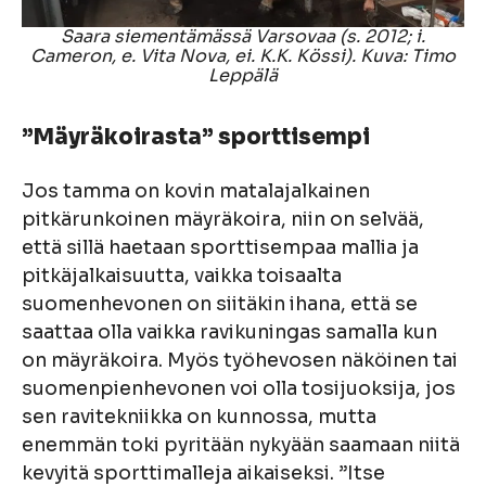
Saara siementämässä Varsovaa (s. 2012; i.
Cameron, e. Vita Nova, ei. K.K. Kössi). Kuva: Timo
Leppälä
”Mäyräkoirasta” sporttisempi
Jos tamma on kovin matalajalkainen
pitkärunkoinen mäyräkoira, niin on selvää,
että sillä haetaan sporttisempaa mallia ja
pitkäjalkaisuutta, vaikka toisaalta
suomenhevonen on siitäkin ihana, että se
saattaa olla vaikka ravikuningas samalla kun
on mäyräkoira. Myös työhevosen näköinen tai
suomenpienhevonen voi olla tosijuoksija, jos
sen ravitekniikka on kunnossa, mutta
enemmän toki pyritään nykyään saamaan niitä
kevyitä sporttimalleja aikaiseksi. ”Itse