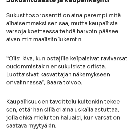
Sukusiitosaste ja kaupankäynti
Sukusiitosprosentti on aina parempi mitä
alhaisemmaksi sen saa, mutta kaupallisia
varsoja koettaessa tehdä harvoin pääsee
aivan minimaalisiin lukemiin.
”Olisi kiva, kun ostajille kelpaisivat ravivarsat
oudommistakin erisukuisista oriista.
Luottaisivat kasvattajan näkemykseen
orivalinnassa”, Saara toivoo.
Kaupallisuuden tavoittelu kuitenkin tekee
sen, että ihan sillä ei aina uskalla astuttaa,
jolla ehkä mieluiten haluaisi, kun varsat on
saatava myytyäkin.