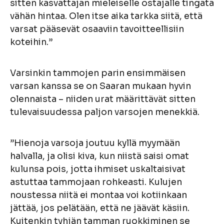
sitten kasvattajan mieleiselle ostajalle tingata
vähän hintaa. Olen itse aika tarkka siitä, että
varsat pääsevät osaaviin tavoitteellisiin
koteihin.”
Varsinkin tammojen parin ensimmäisen
varsan kanssa se on Saaran mukaan hyvin
olennaista – niiden urat määrittävät sitten
tulevaisuudessa paljon varsojen menekkiä.
”Hienoja varsoja joutuu kyllä myymään
halvalla, ja olisi kiva, kun niistä saisi omat
kulunsa pois, jotta ihmiset uskaltaisivat
astuttaa tammojaan rohkeasti. Kulujen
noustessa niitä ei montaa voi kotiinkaan
jättää, jos pelätään, että ne jäävät käsiin.
Kuitenkin tyhjän tamman ruokkiminen se