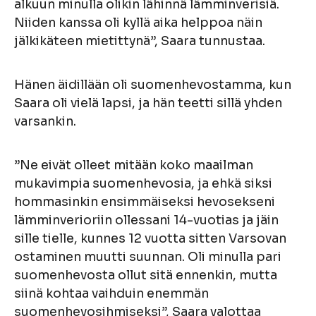
alkuun minulla olikin lähinnä lämminverisiä.
Niiden kanssa oli kyllä aika helppoa näin
jälkikäteen mietittynä”, Saara tunnustaa.
Hänen äidillään oli suomenhevostamma, kun
Saara oli vielä lapsi, ja hän teetti sillä yhden
varsankin.
”Ne eivät olleet mitään koko maailman
mukavimpia suomenhevosia, ja ehkä siksi
hommasinkin ensimmäiseksi hevosekseni
lämminverioriin ollessani 14-vuotias ja jäin
sille tielle, kunnes 12 vuotta sitten Varsovan
ostaminen muutti suunnan. Oli minulla pari
suomenhevosta ollut sitä ennenkin, mutta
siinä kohtaa vaihduin enemmän
suomenhevosihmiseksi”, Saara valottaa