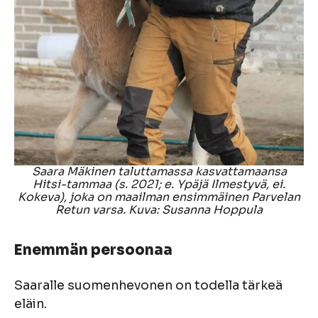
Saara Mäkinen taluttamassa kasvattamaansa
Hitsi-tammaa (s. 2021; e. Ypäjä Ilmestyvä, ei.
Kokeva), joka on maailman ensimmäinen Parvelan
Retun varsa. Kuva: Susanna Hoppula
Enemmän persoonaa
Saaralle suomenhevonen on todella tärkeä
eläin.