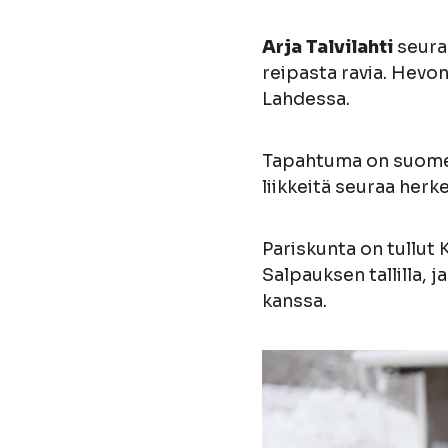
Arja Talvilahti
seura
reipasta ravia. Hevo
Lahdessa.
Tapahtuma on suomenh
liikkeitä seuraa herk
Pariskunta on tullut 
Salpauksen tallilla, j
kanssa.