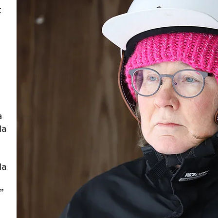
t
a
la
la
”