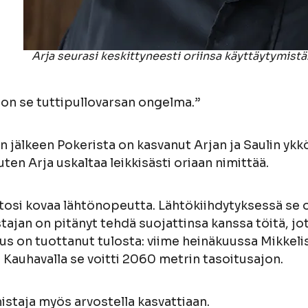
Arja seurasi keskittyneesti oriinsa käyttäytymist
 on se tuttipullovarsan ongelma.”
 jälkeen Pokerista on kasvanut Arjan ja Saulin ykkö
uten Arja uskaltaa leikkisästi oriaan nimittää.
tosi kovaa lähtönopeutta. Lähtökiihdytyksessä se 
ajan on pitänyt tehdä suojattinsa kanssa töitä, jo
us on tuottanut tulosta: viime heinäkuussa Mikkelis
 Kauhavalla se voitti 2060 metrin tasoitusajon.
staja myös arvostella kasvattiaan.