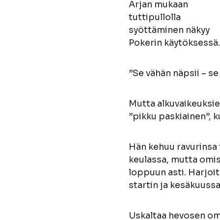
Arjan mukaan
tuttipullolla
syöttäminen näkyy
Pokerin käytöksessä.
”Se vähän näpsii – se
Mutta alkuvaikeuksien
”pikku paskiainen”, k
Hän kehuu ravurinsa 
keulassa, mutta omist
loppuun asti. Harjoit
startin ja kesäkuussa
Uskaltaa hevosen omi