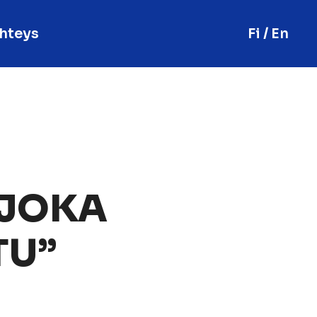
hteys
Fi / En
 JOKA
TU”