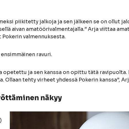
eksi piikitetty jalkoja ja sen jälkeen se on ollut jal
llä aivan amatöörivalmentajalla.” Arja viittaa amat
ut Pokerin valmennuksesta.
n ensimmäinen ravuri.
 opetettu ja sen kanssa on opittu tätä ravipuolta. E
 Ollaan tehty virheet yhdessä Pokerin kanssa”, Arj
syöttäminen näkyy
)