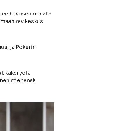
ee hevosen rinnalla
kimaan ravikeskus
us, ja Pokerin
ut kaksi yötä
 hänen miehensä