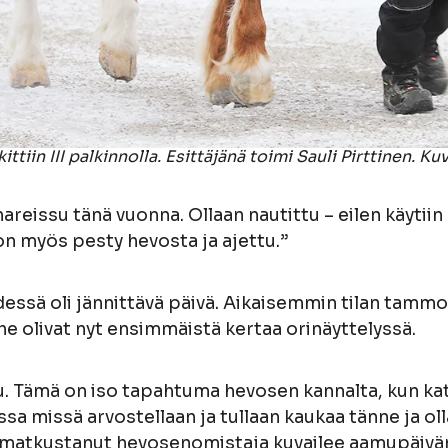
ittiin III palkinnolla. Esittäjänä toimi Sauli Pirttinen. 
reissu tänä vuonna. Ollaan nautittu – eilen käytii
 on myös pesty hevosta ja ajettu.”
essä oli jännittävä päivä. Aikaisemmin tilan tammoj
he olivat nyt ensimmäistä kertaa orinäyttelyssä.
u. Tämä on iso tapahtuma hevosen kannalta, kun kat
sa missä arvostellaan ja tullaan kaukaa tänne ja ol
n matkustanut hevosenomistaja kuvailee aamupäivä