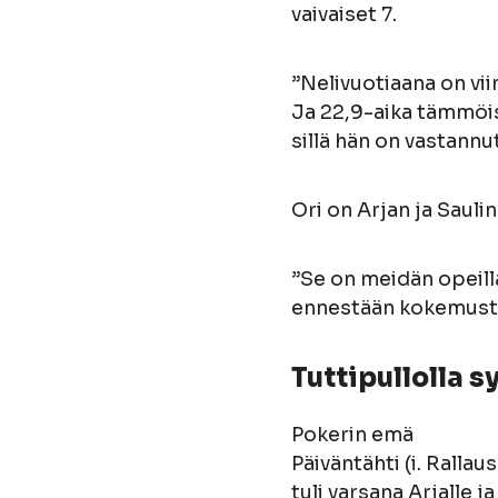
vaivaiset 7.
”Nelivuotiaana on viim
Ja 22,9-aika tämmöise
sillä hän on vastann
Ori on Arjan ja Sauli
”Se on meidän opeilla
ennestään kokemusta.
Tuttipullolla 
Pokerin emä
Päiväntähti (i. Rallaus
tuli varsana Arjalle ja