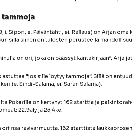
s tammoja
; i. Sipori, e. Päiväntähti, ei. Rallaus) on Arjan oma
 kun sillä siihen on tulosten perusteella mahdollisu
minulla on ori, joka on päässyt kantakirjaan”, Arja j
s astuttaa ”jos sille löytyy tammoja”. Sillä on entuu
keri (e. Sindi-Salama, ei. Saran Salama).
ta Pokerille on kertynyt 162 starttia ja palkintora
meat: 22,9aly ja 25,4ke.
 oriinsa ravivarmuutta. 162 starttista laukkaprosen