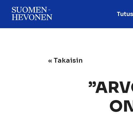
Tutus
« Takaisin
”ARV
ON