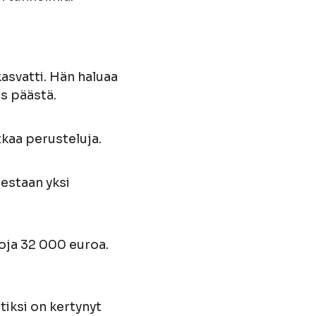
 kasvatti. Hän haluaa
us päästä.
atkaa perusteluja.
destaan yksi
hoja 32 000 euroa.
tiksi on kertynyt