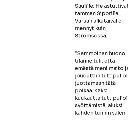
Saulille. He astuttiva
tamman Siporilla.
Varsan alkutaival ei
mennyt kuin
Strömsössä.
”Semmoinen huono
tilanne tuli, että
emästä meni maito j
jouduttiin tuttipullol
juottamaan tätä
poikaa. Kaksi
kuukautta tuttipullol
syöttämistä, aluksi
kahden tunnin välein.