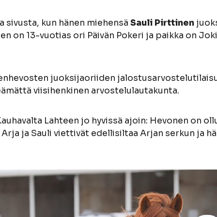
a sivusta, kun hänen miehensä
Sauli Pirttinen
juoks
nen on 13-vuotias ori Päivän Pokeri ja paikka on Jo
evosten juoksijaoriiden jalostusarvostelutilaisu
eämättä viisihenkinen arvostelulautakunta.
Kauhavalta Lahteen jo hyvissä ajoin: Hevonen on oll
a Arja ja Sauli viettivät edellisiltaa Arjan serkun ja