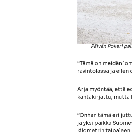
Päivän Pokeri palk
”Tämä on meidän loma
ravintolassa ja eilen
Arja myöntää, että ed
kantakirjattu, mutta 
”Onhan tämä eri jutt
ja yksi paikka Suomes
kilometrin taipalee