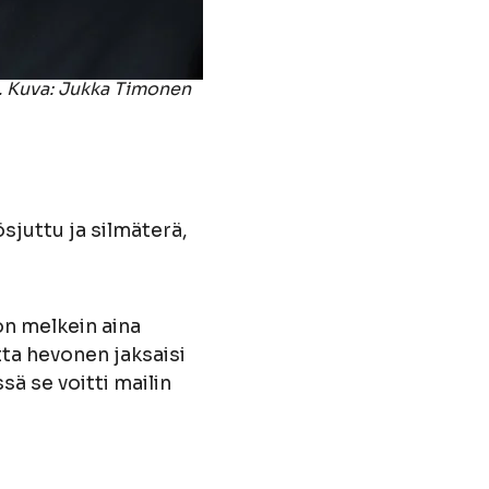
ä. Kuva: Jukka Timonen
sjuttu ja silmäterä,
on melkein aina
tta hevonen jaksaisi
sä se voitti mailin