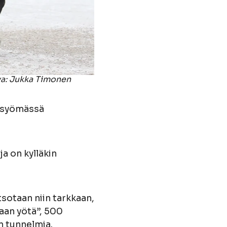
Kuva: Jukka Timonen
n syömässä
a on kylläkin
sotaan niin tarkkaan,
laan yötä”, 500
n tunnelmia.