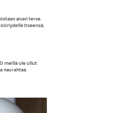
oistaan aivan terve.
ööriydellä itseensä,
i meillä ole ollut
a naurahtaa.