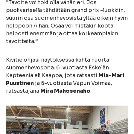
”Tavoite voi toki olla vähän eri. Jos
puoliverisellä tähdätään grand prix -luokkiin,
suurin osa suomenhevosista yltää oikein hyvin
helppoon A:han. Osaa voi niistäkin koota
helposti enemmän ja ottaa korkeampiakin
tavoitteita.”
Kivitie ohjasi näytöksessä kahta nuorta
suomenhevosoria: 6-vuotiasta Eskelän
Kapteenia eli Kaapoa, jota ratsasti
Mia-Mari
Puustinen
ja 5-vuotiasta Vapun Voimaa,
ratsastajana
Mira Mahosenaho
.