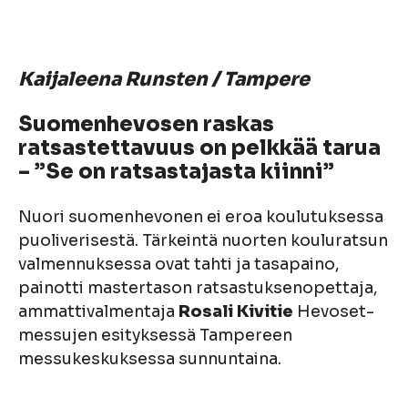
Kaijaleena Runsten
/ Tampere
Suomenhevosen raskas
ratsastettavuus on pelkkää tarua
– ”Se on ratsastajasta kiinni”
Nuori suomenhevonen ei eroa koulutuksessa
puoliverisestä. Tärkeintä nuorten kouluratsun
valmennuksessa ovat tahti ja tasapaino,
painotti mastertason ratsastuksenopettaja,
ammattivalmentaja
Rosali Kivitie
Hevoset-
messujen esityksessä Tampereen
messukeskuksessa sunnuntaina.