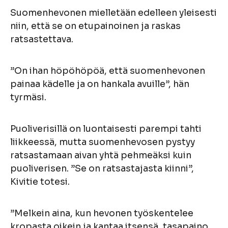
Suomenhevonen mielletään edelleen yleisesti
niin, että se on etupainoinen ja raskas
ratsastettava.
”On ihan höpöhöpöä, että suomenhevonen
painaa kädelle ja on hankala avuille”, hän
tyrmäsi.
Puoliverisillä on luontaisesti parempi tahti
liikkeessä, mutta suomenhevosen pystyy
ratsastamaan aivan yhtä pehmeäksi kuin
puoliverisen. ”Se on ratsastajasta kiinni”,
Kivitie totesi.
”Melkein aina, kun hevonen työskentelee
kropasta oikein ja kantaa itsensä, tasapaino