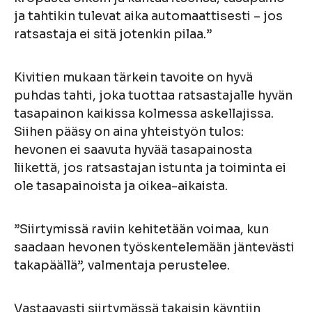
ja tahtikin tulevat aika automaattisesti – jos
ratsastaja ei sitä jotenkin pilaa.”
Kivitien mukaan tärkein tavoite on hyvä
puhdas tahti, joka tuottaa ratsastajalle hyvän
tasapainon kaikissa kolmessa askellajissa.
Siihen pääsy on aina yhteistyön tulos:
hevonen ei saavuta hyvää tasapainosta
liikettä, jos ratsastajan istunta ja toiminta ei
ole tasapainoista ja oikea-aikaista.
”Siirtymissä raviin kehitetään voimaa, kun
saadaan hevonen työskentelemään jäntevästi
takapäällä”, valmentaja perustelee.
Vastaavasti siirtymässä takaisin käyntiin