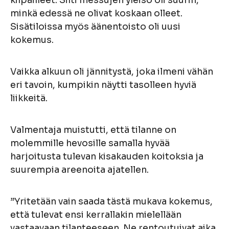
kilpailleet. Silti messujen yleisö oli suurin,
minkä edessä ne olivat koskaan olleet.
Sisätiloissa myös äänentoisto oli uusi
kokemus.
Vaikka alkuun oli jännitystä, joka ilmeni vähän
eri tavoin, kumpikin näytti tasolleen hyviä
liikkeitä.
Valmentaja muistutti, että tilanne on
molemmille hevosille samalla hyvää
harjoitusta tulevan kisakauden koitoksia ja
suurempia areenoita ajatellen.
”Yritetään vain saada tästä mukava kokemus,
että tulevat ensi kerrallakin mielellään
vastaavaan tilanteeseen. Ne rentoutuivat aika