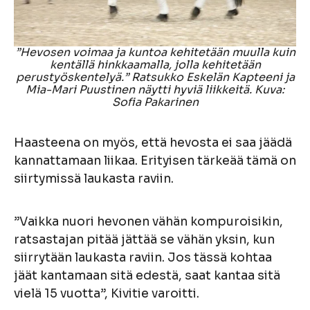
”Hevosen voimaa ja kuntoa kehitetään muulla kuin
kentällä hinkkaamalla, jolla kehitetään
perustyöskentelyä.” Ratsukko Eskelän Kapteeni ja
Mia-Mari Puustinen näytti hyviä liikkeitä. Kuva:
Sofia Pakarinen
Haasteena on myös, että hevosta ei saa jäädä
kannattamaan liikaa. Erityisen tärkeää tämä on
siirtymissä laukasta raviin.
”Vaikka nuori hevonen vähän kompuroisikin,
ratsastajan pitää jättää se vähän yksin, kun
siirrytään laukasta raviin. Jos tässä kohtaa
jäät kantamaan sitä edestä, saat kantaa sitä
vielä 15 vuotta”, Kivitie varoitti.