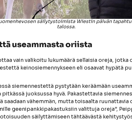
uomenhevosen säilytystoimista Wiestin päivän tapahtu
talossa.
tä useammasta oriista
ttaa vain valikoitu lukumäärä sellaisia oreja, jotka
stettä keinosiemennykseen eli osaavat hypätä puk
ssä siemennestettä pystytään keräämään useammi
 pitkässä juoksussa hyvä. Pakastettavia siemenne
ä saadaan vähemmän, mutta toisaalta ruunattavia or
lle geenipankkipakastuksiin valittuja oreja”, Pei
toisuuden säilyttämiseen tähtäävästä kehitystyös