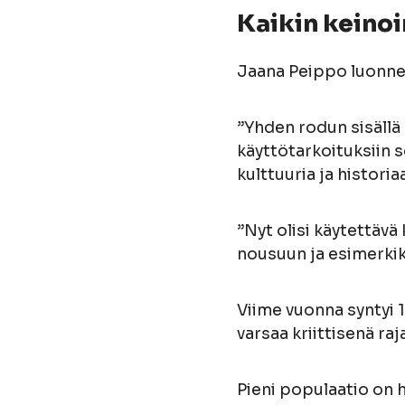
Kaikin keino
Jaana Peippo luonne
”Yhden rodun sisällä 
käyttötarkoituksiin 
kulttuuria ja historia
”Nyt olisi käytettäv
nousuun ja esimerki
Viime vuonna syntyi 
varsaa kriittisenä r
Pieni populaatio on ha