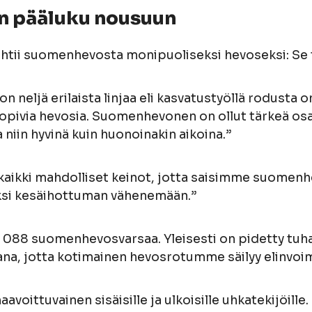
in pääluku nousuun
htii suomenhevosta monipuoliseksi hevoseksi: Se 
on neljä erilaista linjaa eli kasvatustyöllä rodusta 
sopivia hevosia. Suomenhevonen on ollut tärkeä os
a niin hyvinä kuin huonoinakin aikoina.”
ä kaikki mahdolliset keinot, jotta saisimme suome
ksi kesäihottuman vähenemään.”
1 088 suomenhevosvarsaa. Yleisesti on pidetty tuh
ajana, jotta kotimainen hevosrotumme säilyy elinvoi
avoittuvainen sisäisille ja ulkoisille uhkatekijöille