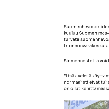
Suomenhevosoriiden 
kuuluu Suomen maa-, 
turvata suomenhevos
Luonnonvarakeskus.
Siemennestettä voida
”Lisäkiveksiä käyttä
normaalisti eivät tul
on ollut kehittämäs