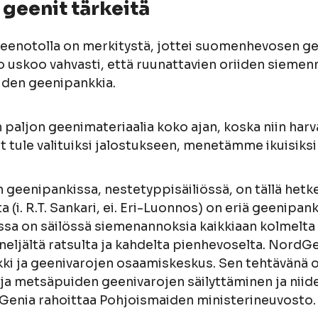
geenit tärkeitä
teenotolla on merkitystä, jottei suomenhevosen g
o uskoo vahvasti, että ruunattavien oriiden siemen
uden geenipankkia.
aljon geenimateriaalia koko ajan, koska niin harvat
ät tule valituiksi jalostukseen, menetämme ikuisiksi 
eenipankissa, nestetyppisäiliössä, on tällä hetk
lta (i. R.T. Sankari, ei. Eri-Luonnos) on eriä geenipan
sa on säilössä siemenannoksia kaikkiaan kolmelta
, neljältä ratsulta ja kahdelta pienhevoselta. Nord
ki ja geenivarojen osaamiskeskus. Sen tehtävänä 
n ja metsäpuiden geenivarojen säilyttäminen ja niid
Genia rahoittaa Pohjoismaiden ministerineuvosto.