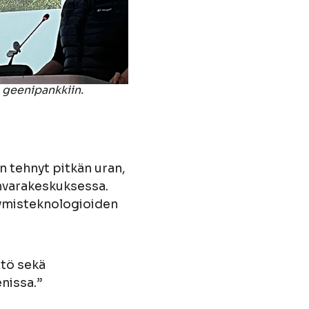
 geenipankkiin.
n tehnyt pitkän uran,
nvarakeskuksessa.
tymisteknologioiden
ttö sekä
nissa.”