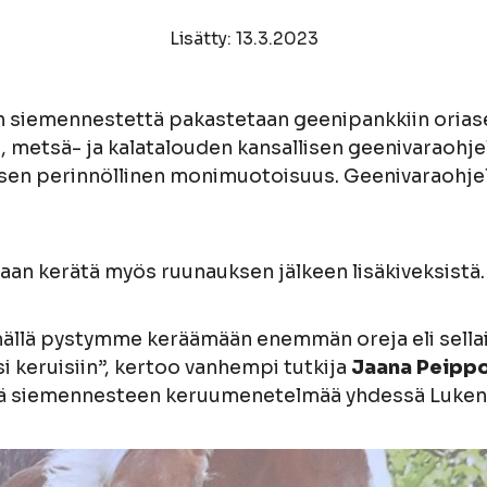
Lisätty: 13.3.2023
siemennestettä pakastetaan geenipankkiin oriase
metsä- ja kalatalouden kansallisen geenivaraohje
en perinnöllinen monimuotoisuus. Geenivaraohje
an kerätä myös ruunauksen jälkeen lisäkiveksistä.
mällä pystymme keräämään enemmän oreja eli sellaisi
isi keruisiin”, kertoo vanhempi tutkija
Jaana Peipp
sä siemennesteen keruumenetelmää yhdessä Luken 