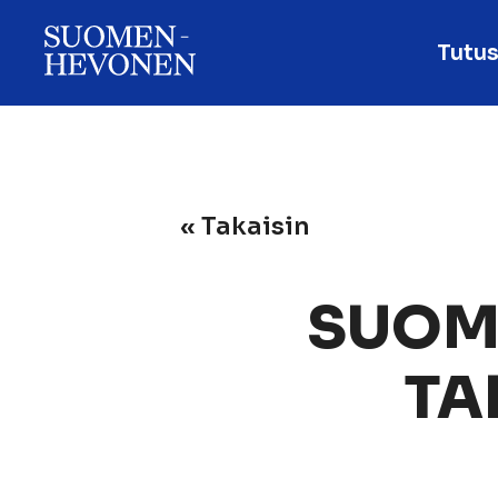
Tutus
« Takaisin
SUOM
TA