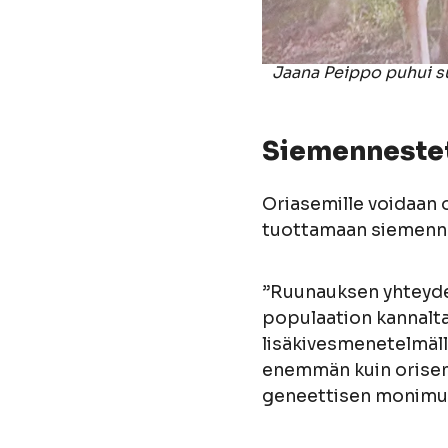
Jaana Peippo puhui s
Siemennestet
Oriasemille voidaan o
tuottamaan siemenne
”Ruunauksen yhteyde
populaation kannalta
lisäkivesmenetelmäll
enemmän kuin orisemi
geneettisen monimuo