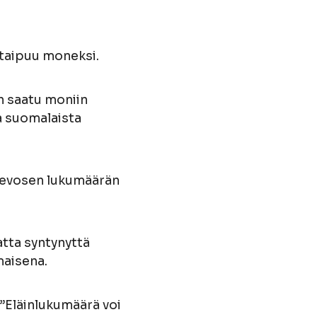
taipuu moneksi.
on saatu moniin
a suomalaista
nhevosen lukumäärän
atta syntynyttä
maisena.
. ”Eläinlukumäärä voi