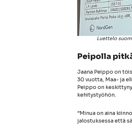
Luettelo suome
Peipolla pitk
Jaana Peippo on töis
30 vuotta, Maa- ja 
Peippo on keskittyny
kehitystyöhön.
”Minua on aina kiinn
jalostuksessa että s