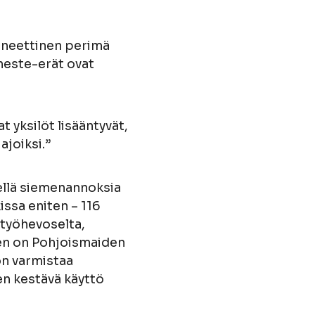
eneettinen perimä
neste-erät ovat
 yksilöt lisääntyvät,
ajoiksi.”
ellä siemenannoksia
kissa eniten – 116
 työhevoselta,
Gen on Pohjoismaiden
on varmistaa
en kestävä käyttö