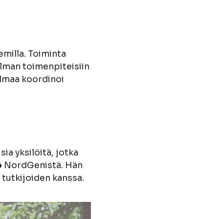
milla. Toiminta
lman toimenpiteisiin
lmaa koordinoi
a yksilöitä, jotka
o
NordGenistä. Hän
tutkijoiden kanssa.