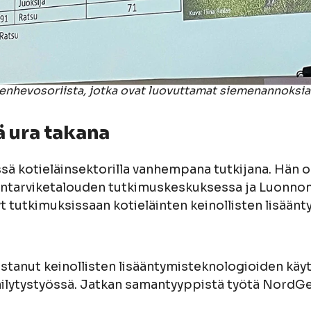
nhevosoriista, jotka ovat luovuttamat siemenannoksia
ä ura takana
sä kotieläinsektorilla vanhempana tutkijana. Hän o
elintarviketalouden tutkimuskeskuksessa ja Luonno
t tutkimuksissaan kotieläinten keinollisten lisään
ostanut keinollisten lisääntymisteknologioiden käy
äilytystyössä. Jatkan samantyyppistä työtä NordGe