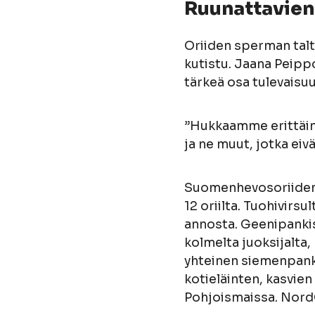
Ruunattavien 
Oriiden sperman tal
kutistu. Jaana Peipp
tärkeä osa tulevaisu
”Hukkaamme erittäin p
ja ne muut, jotka eiv
Suomenhevosoriiden g
12 oriilta. Tuohivirsu
annosta. Geenipankis
kolmelta juoksijalta
yhteinen siemenpank
kotieläinten, kasvie
Pohjoismaissa. Nord