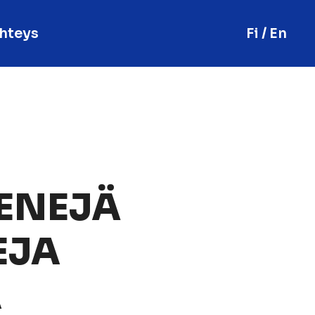
hteys
Fi / En
ENEJÄ
EJA
A