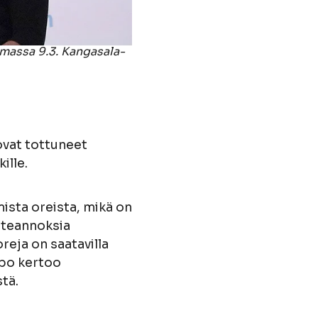
massa 9.3. Kangasala-
 ovat tottuneet
ille.
sta oreista, mikä on
steannoksia
eja on saatavilla
ppo kertoo
tä.