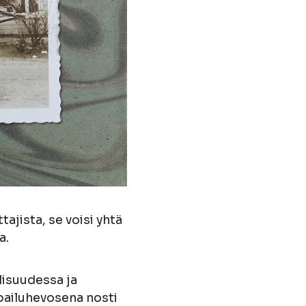
ajista, se voisi yhtä
a.
lisuudessa ja
lpailuhevosena nosti