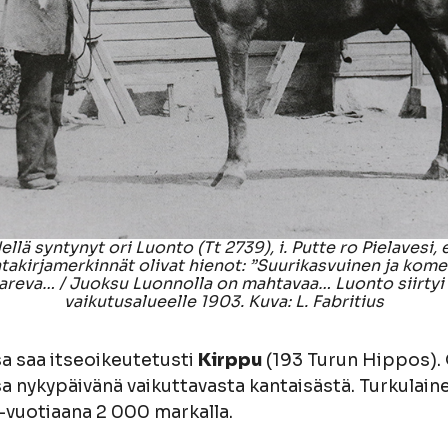
lä syntynyt ori Luonto (Tt 2739), i. Putte ro Pielavesi, 
takirjamerkinnät olivat hienot: ”Suurikasvuinen ja komea 
kaareva… / Juoksu Luonnolla on mahtavaa… Luonto siirty
vaikutusalueelle 1903. Kuva: L. Fabritius
a saa itseoikeutetusti
Kirppu
(193 Turun Hippos). O
ykypäivänä vaikuttavasta kantaisästä. Turkulaine
9-vuotiaana 2 000 markalla.