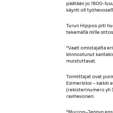
päätään jo 1800-luvull
käynti oli työhevosell
Turun Hippos piti hu
tekemällä niille siito
”Vaati omistajalta er
kiinnostunut kantakir
muistuttavat.
Toimittajat ovat poim
Esimerkiksi – kaikki 
(rekisterinumero yh 3
ravihevonen:
”Murron-Jennyn ensim