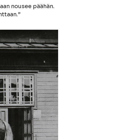
staan nousee päähän.
nttaan.”