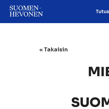
Tutus
« Takaisin
MI
SUOM