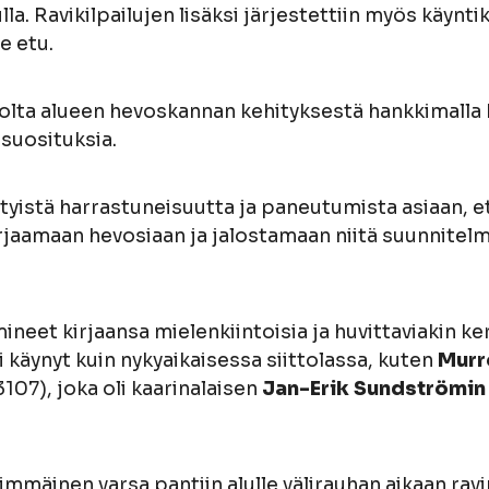
a. Ravikilpailujen lisäksi järjestettiin myös käyntiki
e etu.
olta alueen hevoskannan kehityksestä hankkimalla hy
ssuosituksia.
ityistä harrastuneisuutta ja paneutumista asiaan, et
jaamaan hevosiaan ja jalostamaan niitä suunnitelmall
ineet kirjaansa mielenkiintoisia ja huvittaviakin k
ei käynyt kuin nykyaikaisessa siittolassa, kuten
Murr
107), joka oli kaarinalaisen
Jan-Erik Sundströmin
mäinen varsa pantiin alulle välirauhan aikaan ravi