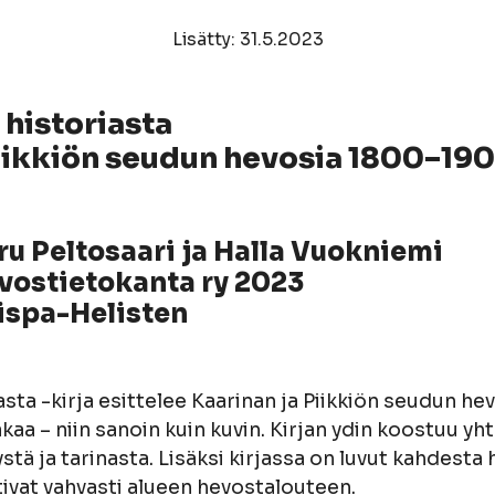
Lisätty: 31.5.2023
historiasta
Piikkiön seudun hevosia 1800–19
aru Peltosaari ja Halla Vuokniemi
vostietokanta ry 2023
iispa-Helisten
asta -kirja esittelee Kaarinan ja Piikkiön seudun h
kaa – niin sanoin kuin kuvin. Kirjan ydin koostuu y
ystä ja tarinasta. Lisäksi kirjassa on luvut kahdesta
tivat vahvasti alueen hevostalouteen.