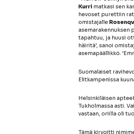
Kurri
matkasi sen ka
hevoset purettiin rat
omistajalle
Rosenqvi
asemarakennuksen por
tapahtuu, ja huusi ott
häiritä’, sanoi omista
asemapäällikkö. ’Emm
Suomalaiset ravihevos
Elitkampenissa kuun
Helsinkiläisen aptee
Tukholmassa asti. Vaik
vastaan, oriilla oli 
Tämä kirvoitti nimim