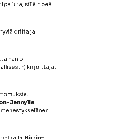
lpailuja, sillä ripeä
viä oriita ja
tä hän oli
isesti”, kirjoittajat
ertomuksia.
on-Jennylle
menestyksellinen
matkalla.
Kirrin-