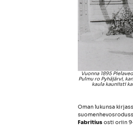
Vuonna 1895 Pielavedel
Pulmu ro Pyhäjärvi, kan
kaula kauniisti 
Oman lukunsa kirjass
suomenhevosrodussa n
Fabritius
osti oriin 