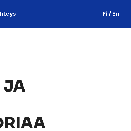
hteys
Fi / En
 JA
ORIAA