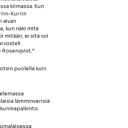
ssa kiimassa. Kun
rrin-Kurrin
i aivan
, kun näki mitä
 mitään, ei sitä voi
arvosteli
i Rosenqvist.”
otsin puolella kuin
pailemassa
alaisia lämminverisiä
 kunniapalkinto.
uomalaisessa: