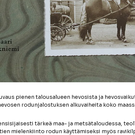
vaus pienen talousalueen hevosista ja hevosvaikutt
hevosen rodunjalostuksen alkuvaiheita koko maass
sisijaisesti tärkeä maa- ja metsätaloudessa, teol
ntien mielenkiinto rodun käyttämiseksi myös raviki