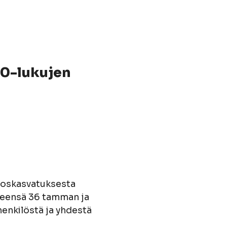
00-lukujen
evoskasvatuksesta
hteensä 36 tamman ja
 henkilöstä ja yhdestä