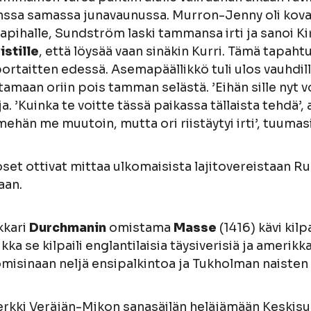
nssa samassa junavaunussa. Murron-Jenny oli kova
apihalle, Sundström laski tammansa irti ja sanoi Ki
stille
, että löysää vaan sinäkin Kurri. Tämä tapahtu
taitten edessä. Asemapäällikkö tuli ulos vauhdilla
amaan oriin pois tamman selästä. ’Eihän sille nyt voi
ja. ’Kuinka te voitte tässä paikassa tällaista tehdä’, 
ehän me muutoin, mutta ori riistäytyi irti’, tuumas
et ottivat mittaa ulkomaisista lajitovereistaan Ru
aan.
kkari
Durchmanin
omistama
Masse
(1416) kävi kil
ka se kilpaili englantilaisia täysiverisiä ja amerikk
tuomisinaan neljä ensipalkintoa ja Tukholman naisten
erkki Veräjän-Mikon sanasäilän heläjämään Keskis