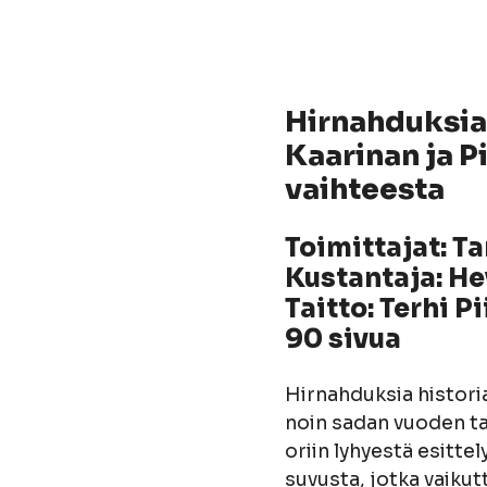
Hirnahduksia 
Kaarinan ja 
vaihteesta
Toimittajat: T
Kustantaja: He
Taitto: Terhi P
90 sivua
Hirnahduksia histori
noin sadan vuoden ta
oriin lyhyestä esittel
suvusta, jotka vaikut