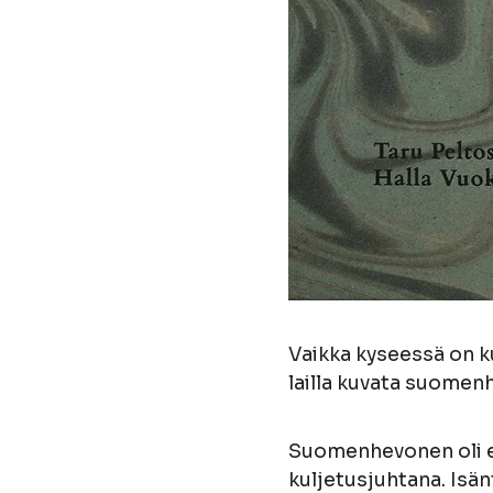
Vaikka kyseessä on ku
lailla kuvata suomen
Suomenhevonen oli en
kuljetusjuhtana. Isä