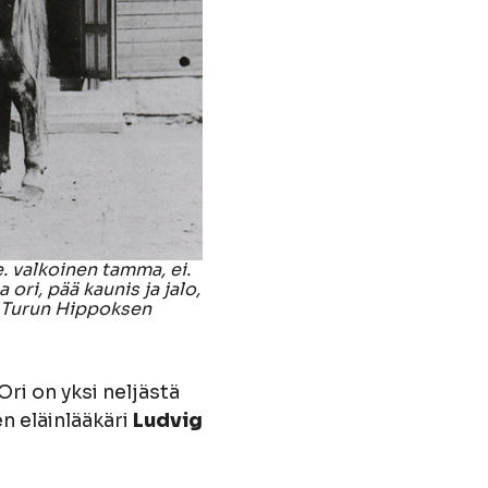
e. valkoinen tamma, ei.
ori, pää kaunis ja jalo,
i Turun Hippoksen
ri on yksi neljästä
n eläinlääkäri
Ludvig