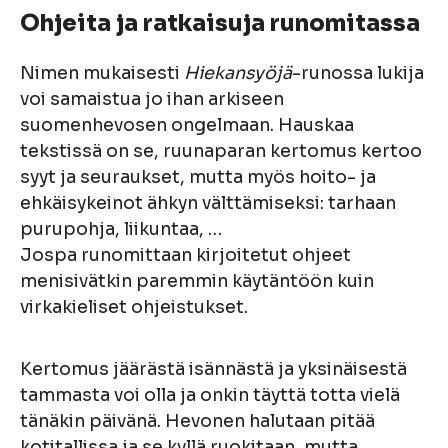
Ohjeita ja ratkaisuja runomitassa
Nimen mukaisesti
Hiekansyöjä
-runossa lukija
voi samaistua jo ihan arkiseen
suomenhevosen ongelmaan. Hauskaa
tekstissä on se, ruunaparan kertomus kertoo
syyt ja seuraukset, mutta myös hoito- ja
ehkäisykeinot ähkyn välttämiseksi: tarhaan
purupohja, liikuntaa, …
Jospa runomittaan kirjoitetut ohjeet
menisivätkin paremmin käytäntöön kuin
virkakieliset ohjeistukset.
Kertomus jäärästä isännästä ja yksinäisestä
tammasta voi olla ja onkin täyttä totta vielä
tänäkin päivänä. Hevonen halutaan pitää
kotitallissa ja se kyllä ruokitaan, mutta