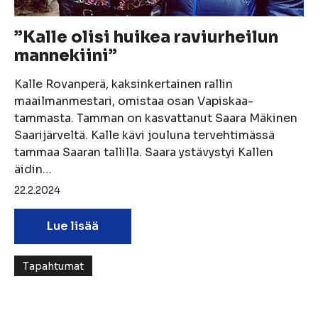
”Kalle olisi huikea raviurheilun
mannekiini”
Kalle Rovanperä, kaksinkertainen rallin
maailmanmestari, omistaa osan Vapiskaa-
tammasta. Tamman on kasvattanut Saara Mäkinen
Saarijärveltä. Kalle kävi jouluna tervehtimässä
tammaa Saaran tallilla. Saara ystävystyi Kallen
äidin…
22.2.2024
Lue lisää
Tapahtumat