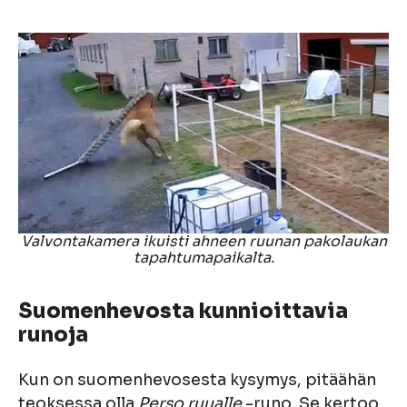
Valvontakamera ikuisti ahneen ruunan pakolaukan
tapahtumapaikalta.
Suomenhevosta kunnioittavia
runoja
Kun on suomenhevosesta kysymys, pitäähän
teoksessa olla
Perso ruualle
-runo. Se kertoo