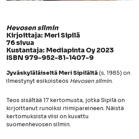
Hevosen silmin
Kirjoittaja: Meri Sipilä
76 sivua
Kustantaja: Mediapinta Oy 2023
ISBN 979-952-81-1407-9
Jyväskyläläiseltä
Meri Sipilältä
(s. 1985) on
ilmestynyt esikoisteos
Hevosen silmin
.
Teos sisältää 17 kertomusta, jotka Sipilä on
kirjoittanut runoiksi riimipareineen. Näistä
kertomuksista viisi on kuvattu
suomenhevosen silmin.