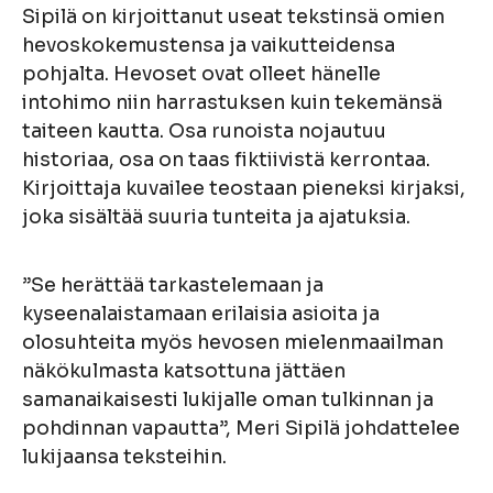
Sipilä on kirjoittanut useat tekstinsä omien
hevoskokemustensa ja vaikutteidensa
pohjalta. Hevoset ovat olleet hänelle
intohimo niin harrastuksen kuin tekemänsä
taiteen kautta. Osa runoista nojautuu
historiaa, osa on taas fiktiivistä kerrontaa.
Kirjoittaja kuvailee teostaan pieneksi kirjaksi,
joka sisältää suuria tunteita ja ajatuksia.
”Se herättää tarkastelemaan ja
kyseenalaistamaan erilaisia asioita ja
olosuhteita myös hevosen mielenmaailman
näkökulmasta katsottuna jättäen
samanaikaisesti lukijalle oman tulkinnan ja
pohdinnan vapautta”, Meri Sipilä johdattelee
lukijaansa teksteihin.