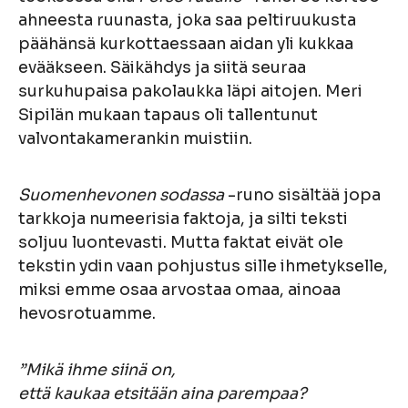
ahneesta ruunasta, joka saa peltiruukusta
päähänsä kurkottaessaan aidan yli kukkaa
evääkseen. Säikähdys ja siitä seuraa
surkuhupaisa pakolaukka läpi aitojen. Meri
Sipilän mukaan tapaus oli tallentunut
valvontakamerankin muistiin.
Suomenhevonen sodassa
-runo sisältää jopa
tarkkoja numeerisia faktoja, ja silti teksti
soljuu luontevasti. Mutta faktat eivät ole
tekstin ydin vaan pohjustus sille ihmetykselle,
miksi emme osaa arvostaa omaa, ainoaa
hevosrotuamme.
”Mikä ihme siinä on,
että kaukaa etsitään aina parempaa?