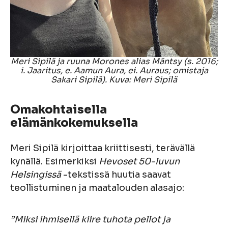
Meri Sipilä ja ruuna Morones alias Mäntsy (s. 2016;
i. Jaaritus, e. Aamun Aura, ei. Auraus; omistaja
Sakari Sipilä). Kuva: Meri Sipilä
Omakohtaisella
elämänkokemuksella
Meri Sipilä kirjoittaa kriittisesti, terävällä
kynällä. Esimerkiksi
Hevoset 50-luvun
Helsingissä
-tekstissä huutia saavat
teollistuminen ja maatalouden alasajo:
”Miksi ihmisellä kiire tuhota pellot ja